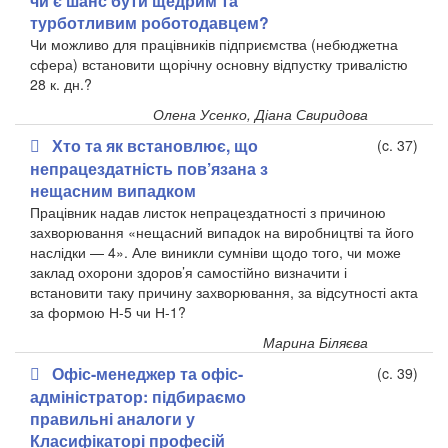
чи є шанс бути щедрим та
турботливим роботодавцем?
Чи можливо для працівників підприємства (небюджетна
сфера) встановити щорічну основну відпустку тривалістю
28 к. дн.?
Олена Усенко, Діана Свиридова
Хто та як встановлює, що
(c. 37)
непрацездатність пов’язана з
нещасним випадком
Працівник надав листок непрацездатності з причиною
захворювання «нещасний випадок на виробництві та його
наслідки — 4». Але виникли сумніви щодо того, чи може
заклад охорони здоров’я самостійно визначити і
встановити таку причину захворювання, за відсутності акта
за формою Н-5 чи Н-1?
Марина Біляєва
Офіс-менеджер та офіс-
(c. 39)
адміністратор: підбираємо
правильні аналоги у
Класифікаторі професій