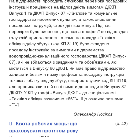
На підприємстві проходить службова перевірка посадових
інструкцій працівників на відповідність вимогам ДКХП
Випуск 1 та ДКХП Випуск 87 «Житлове та комунальне
господарство населених пунктів», а також оновлення
посадових інструкцій, строк дії яких минув. Під час
перевірки було виявлено, що назва професії не відповідає
галузевій приналежності, а саме на посаду «Технік з
обліку відділу збуту» (код КП 3119) було складено
посадову інструкцію за вимогами підприємства
водопровідно-каналізаційного господарства (ДКХП Випуск
87), які не збігаються з завданням та обов’язками, які
містяться в Випуску 66 ДКХП. Чи має право підприємство
залишити без змін назву професії та посадову інструкцію
техніка з обліку відділу збуту, використовуючи код КП 3119,
але прописавши в ній свої вимоги до посади із Випуску 87
ДКХП? У КП у графі «Випуск ДКХП» до спеціальності
«Технік з обліку» зазначено «66**». Що означає позначка
«**»?
Олександр Носіков
Квота робочих місць: що
(c. 42)
враховувати протягом року