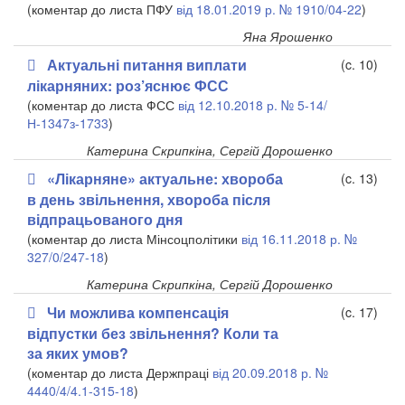
(коментар до листа ПФУ
від 18.01.2019 р. № 1910/04-22
)
Яна Ярошенко
Актуальні питання виплати
(c. 10)
лікарняних: роз’яснює ФСС
(коментар до листа ФСС
від 12.10.2018 р. № 5-14/
Н-1347з-1733
)
Катерина Скрипкіна, Сергій Дорошенко
«Лікарняне» актуальне: хвороба
(c. 13)
в день звільнення, хвороба після
відпрацьованого дня
(коментар до листа Мінсоцполітики
від 16.11.2018 р. №
327/0/247-18
)
Катерина Скрипкіна, Сергій Дорошенко
Чи можлива компенсація
(c. 17)
відпустки без звільнення? Коли та
за яких умов?
(коментар до листа Держпраці
від 20.09.2018 р. №
4440/4/4.1-315-18
)