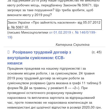
За підсумками 2018 року наше підприємство не виконало
квоту робочих місць, передбачену Законом № 5067
1
. Що
загрожує за таке порушення? Що треба зробити, щоб
виконати квоту у 2019 році?
Закон України «Про зайнятість населення» від 05.07.2012
р. № 5067-VI.
(письмо Минсоцполитики
от 01.02.2019 г. № 146/0/199-
19
)
Катерина Скрипкіна
Розірвано трудовий договір з
(c. 45)
внутрішнім сумісником: ЄСВ-
нюанси
Працівник працював на нашому підприємстві і за
основним місцем роботи, і за сумісництвом. 24 травня
2019 року трудовий договір за місцем роботи за
сумісництвом розірвано (дата вказана в графі 11 таблиці 5
форми № Д4 за травень; у реквізиті 8 — «2»). При
проведенні остаточного розрахунку працівнику
нарахована та виплачена зарплата за відпрацьований
час, проте помилково не нарахована компенсація за
невикористані дні щорічної відпустки в розмірі 2020,00 грн.