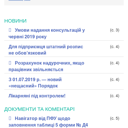
НОВИНИ
Умови надання консультацій у
(c. 3)
червні 2019 року
Для підприємця штатний розпис
(c. 4)
не обов’язковий
Розрахунок надурочних, якщо
(c. 4)
працівник звільняється
З 01.07.2019 р. — новий
(c. 4)
«нещасний» Порядок
Лікарняні під контролем!
(c. 4)
ДОКУМЕНТИ ТА КОМЕНТАРI
Навігатор від ПФУ щодо
(c. 5)
заповнення таблиці 5 форми № Д4