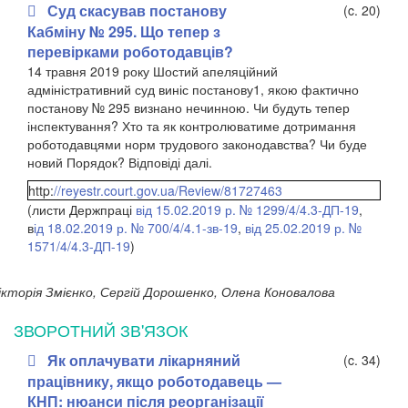
Суд скасував постанову
(c. 20)
Кабміну № 295. Що тепер з
перевірками роботодавців?
14 травня 2019 року Шостий апеляційний
адміністративний суд виніс постанову
1
, якою фактично
постанову № 295 визнано нечинною. Чи будуть тепер
інспектування? Хто та як контролюватиме дотримання
роботодавцями норм трудового законодавства? Чи буде
новий Порядок? Відповіді далі.
http:
//reyestr.court.gov.ua/Review/81727463
(листи Держпраці
від 15.02.2019 р. № 1299/4/4.3-ДП-19
,
в
ід 18.02.2019 р. № 700/4/4.1-зв-19
,
від 25.02.2019 р. №
1571/4/4.3-ДП-19
)
ікторія Змієнко, Сергій Дорошенко, Олена Коновалова
ЗВОРОТНИЙ ЗВ'ЯЗОК
Як оплачувати лікарняний
(c. 34)
працівнику, якщо роботодавець —
КНП: нюанси після реорганізації