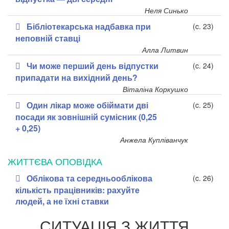
Неля Синько
Бібліотекарська надбавка при
(c. 23)
неповній ставці
Алла Литвин
Чи може перший день відпустки
(c. 24)
припадати на вихідний день?
Віталіна Коркушко
Один лікар може обіймати дві
(c. 25)
посади як зовнішній сумісник (0,25
+ 0,25)
Анжела Купліванчук
ЖИТТЄВА ОПОВІДКА
Облікова та середньооблікова
(c. 26)
кількість працівників: рахуйте
людей, а не їхні ставки
СИТУАЦІЯ З ЖИТТЯ