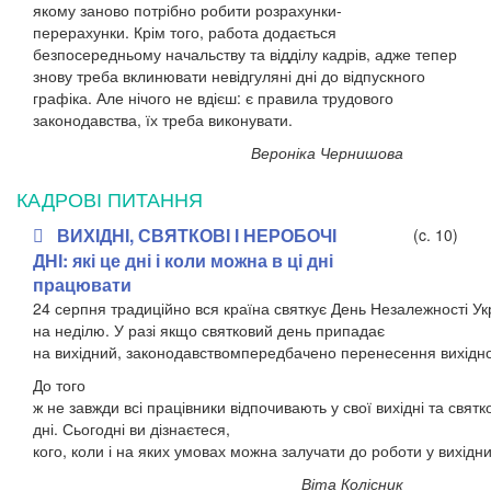
якому заново потрібно робити розрахунки-
перерахунки.
Крім того, работа додається
безпосередньому начальству та відділу кадрів, адже тепер
знову треба вклинювати невідгуляні дні до відпускного
графіка.
Але нічог­о не вдієш: є правила трудового
законодавства, їх треба виконувати.
Вероніка Чернишова
КАДРОВІ ПИТАННЯ
ВИХІДНІ, СВЯТКОВІ І НЕРОБОЧІ
(c. 10)
ДНІ: які це дні і коли можна в ці дні
працювати
24
серпня
традиційно
вся
країна
святкує
День
Незалежності
Ук
на
неділю.
У разі
якщо
святковий
день
припадає
на
вихідний,
законодавством
передбачено
перенесення
вихідн
До того
ж
не
завжди
всі
працівники
відпочивають
у
свої
вихідні
та
святко
дні.
Сьогодні ви дізнаєтеся,
кого,
коли
і
на
яких
умовах
можна
залучати
до
роботи
у
вихідни
Віта Колісник