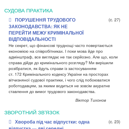
СУДОВА ПРАКТИКА
ПОРУШЕННЯ ТРУДОВОГО
(c. 27)
ЗАКОНОДАВСТВА: ЯК НЕ
ПЕРЕЙТИ МЕЖУ КРИМІНАЛЬНОЇ
ВІДПОВІДАЛЬНОСТІ
Не секрет, що фінансові труднощі часто повертаються
економією на співробітниках.
І поки мова йде про
адмінштраф, все виглядає не так серйозно.
Але що, коли
справа дійде до кримінального розгляду?
Ми вирішили
розібратися, як йдуть справи із застосуванням
ст.
172 Кримінального кодексу України на просторах
вітчизняної судової практики, і чого слід побоюватися
роботодавцям, за якими водиться не зовсім акуратне
ставлення до вимог трудового законодавства.
Віктор Тихонов
ЗВОРОТНИЙ ЗВ'ЯЗОК
Хвороба під час відпустки: одна
(c. 23)
відпустка — дві середні