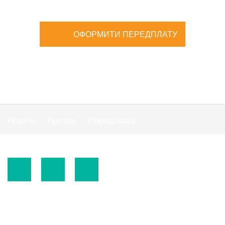
ОФОРМИТИ ПЕРЕДПЛАТУ
Новини
Про нас
Передплата
Публiчна оферта
© 2015-2026.
ТОВ «Видавнича група" АС "».
Використання матеріалів сайту
https://www.ibuhgalter.net
допускається за