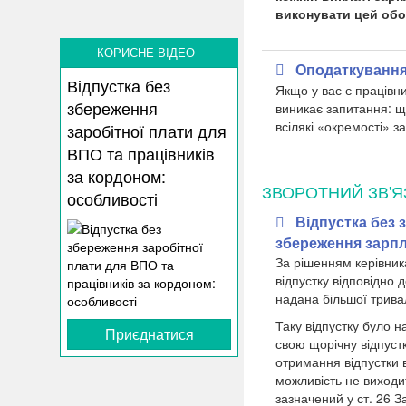
виконувати цей обов
КОРИСНЕ ВІДЕО
Оподаткування 
Відпустка без
Якщо у вас є працівни
збереження
виникає запитання: щ
всілякі «окремості» з
заробітної плати для
ВПО та працівників
за кордоном:
ЗВОРОТНИЙ ЗВ'Я
особливості
Відпустка без 
збереження зарп
За рішенням керівник
відпустку відповідно 
надана більшої тривал
Таку відпустку було н
Приєднатися
свою щорічну відпустк
отримання відпустки в
можливість не виходи
зазначений у ст. 26 З