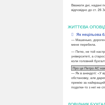
Вважати дні, надані п
відповідно до ст. 26 
ЖИТТЄВА ОПОВІ
Як нецільова б
— Машенько, дорогень
мене перебила.
— Петю, не той настр
університеті, а старо
коли головний бухгалт
Про це Петро АС нам
— Як в анекдоті: «У в
обстановку, але даре
премію за найкращий 
податки-то з неї не с
ДОВІДНИК БУХГА