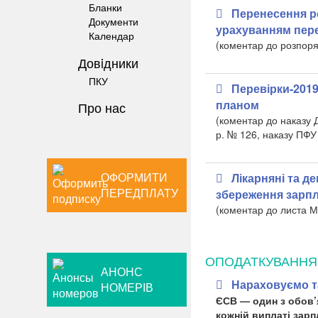
Бланки
Перенесення ро
Документи
урахуванням пере
Календар
(коментар до розпоря
Довiдники
ПКУ
Перевірки-2019
планом
Про нас
(коментар до наказу 
р. № 126, наказу ПФУ 
ОФОРМИТИ
Лікарняні та д
ПЕРЕДПЛАТУ
збереження зарпл
(коментар до листа М
ОПОДАТКУВАННЯ
АНОНС
Нараховуємо та
НОМЕРІВ
ЄСВ — один з обов’
кожній виплаті зарп