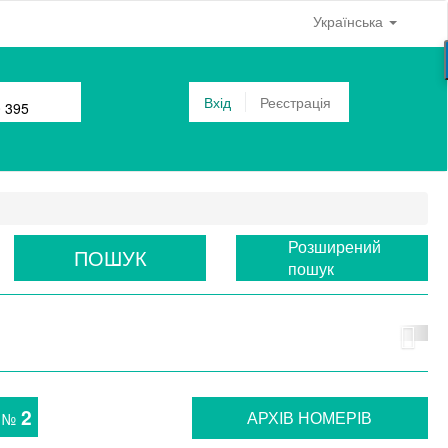
Українська
Вхід
Реєстрація
0 395
Розширений
ПОШУК
пошук
2
АРХIВ НОМЕРIВ
№