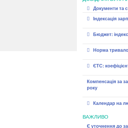
Документи та 
Індексація зар
Бюджет: індекс
Норма тривалос
ЄТС: коефіцієн
Компенсація за за
року
Календар на л
ВАЖЛИВО
Є уточнення до з