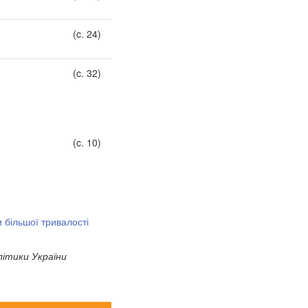
(c. 24)
(c. 32)
(c. 10)
и більшої тривалості
літики України