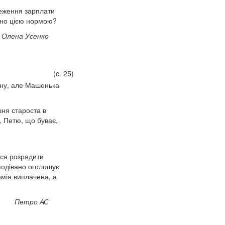
реження зарплати
чено цією нормою?
Олена Усенко
(c. 25)
ону, але Машенька
ня староста в
, Петю, що буває,
вся розрядити
сподівано оголошує
емія виплачена, а
Петро АС