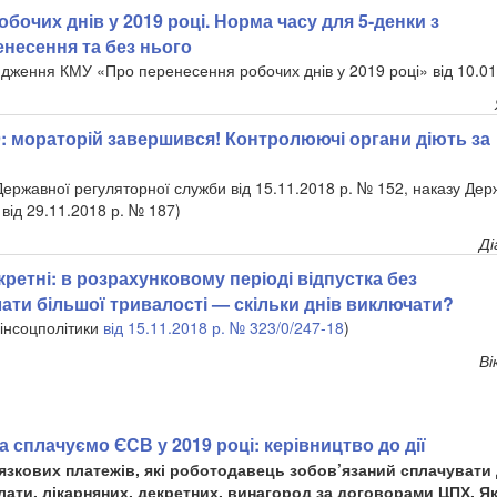
бочих днів у 2019 році. Норма часу для 5-денки з
несення та без нього
дження КМУ «Про перенесення робочих днів у 2019 році» від 10.01
: мораторій завершився! Контролюючі органи діють за
Державної регуляторної служби від 15.11.2018 р. № 152, наказу Дер
від 29.11.2018 р. № 187)
Ді
екретні: в розрахунковому періоді відпустка без
ати більшої тривалості — скільки днів виключати?
інсоцполітики
від 15.11.2018 р. № 323/0/247-18
)
Ві
 сплачуємо ЄСВ у 2019 році: керівництво до дії
язкових платежів, які роботодавець зобов’язаний сплачувати
лати, лікарняних, декретних, винагород за договорами ЦПХ. Я