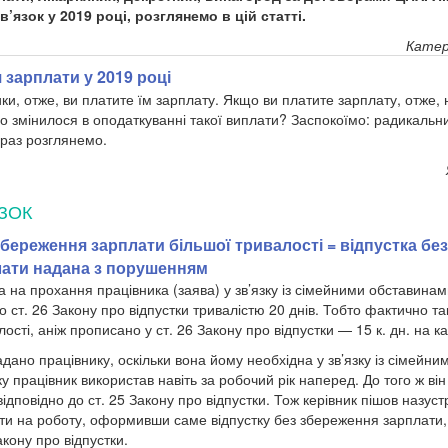
’язок у 2019 році, розглянемо в цій статті.
Катер
зарплати у 2019 році
ки, отже, ви платите їм зарплату. Якщо ви платите зарплату, отже, 
о змінилося в оподаткуванні такої виплати? Заспокоїмо:
радикальни
араз розглянемо.
ЗОК
збереження зарплати більшої тривалості = відпустка без
лати надана з порушенням
а на прохання працівника (заява) у зв’язку із сімейними обставина
до ст. 26 Закону про відпустки тривалістю 20 днів. Тобто фактично та
ості, аніж прописано у ст. 26 Закону про відпустки — 15 к. дн. на к
адано працівнику, оскільки вона йому необхідна у зв’язку із сімейн
у працівник використав навіть за робочий рік наперед. До того ж ві
ідповідно до ст. 25 Закону про відпустки. Тож керівник пішов назуст
ти на роботу, оформивши саме відпустку без збереження зарплати,
акону про відпустки.