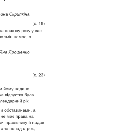
ина Скрипкіна
(c. 19)
на початку року у вас
х змін немає, а
Яна Ярошенко
(c. 23)
ми йому надано
ка відпустка була
алендарний рік.
ими обставинами, а
н не має права на
річ працівнику й надав
 але понад строк,