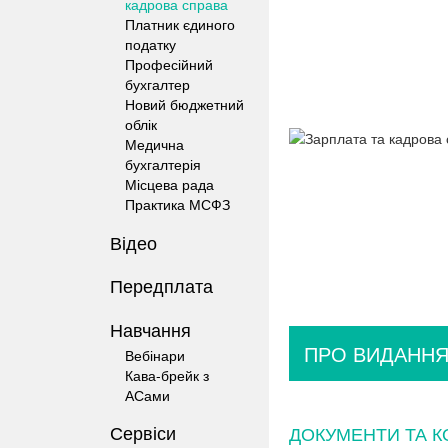
кадрова справа
Платник єдиного
податку
Професійний
бухгалтер
Новий бюджетний
облік
Медична
бухгалтерія
Місцева рада
Практика МСФЗ
Відео
Передплата
Навчання
ПРО ВИДАНН
Вебінари
Кава-брейк з
АСами
Сервіси
ДОКУМЕНТИ ТА К