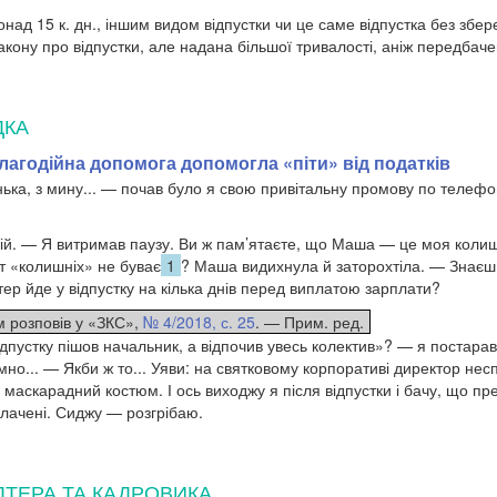
онад 15 к. дн., іншим видом відпустки чи це саме відпустка без збе
Закону про відпустки, але надана більшої тривалості, аніж передба
ДКА
лагодійна допомога допомогла «піти» від податків
ка, з мину... — почав було я свою привітальну промову по телеф
ій. — Я витримав паузу. Ви ж пам’ятаєте, що Маша — це моя колиш
ст «колишніх» не буває
1
? Маша видихнула й заторохтіла. — Знаєш
ер йде у відпустку на кілька днів перед виплатою зарплати?
 розповів у «ЗКС»,
№ 4/2018, с. 25
. — Прим. ред.
ідпустку пішов начальник, а відпочив увесь колектив»? — я постара
мно... — Якби ж то... Уяви: на святковому корпоративі директор не
маскарадний костюм. І ось виходжу я після відпустки і бачу, що пр
плачені. Сиджу — розгрібаю.
ЛТЕРА ТА КАДРОВИКА