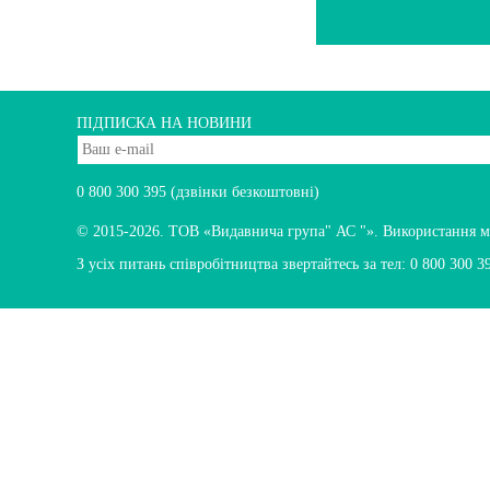
ПІДПИСКА НА НОВИНИ
0 800 300 395
(дзвінки безкоштовні)
© 2015-2026.
ТОВ «Видавнича група" АС "». Використання мате
З усіх питань співробітництва звертайтесь за тел:
0 800 300 3