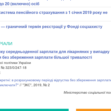
до 20 (включно) осіб
истема пенсійного страхування з 1 січня 2019 року не
у — граничний термін реєстрації у Фонді соцзахисту
РIАЛИ
ку середньоденної зарплати для лікарняних у випадку
и без збереження зарплати більшої тривалості
ої політики України
. № 323/0/247-18
:
екретні: в розрахунковому періоді відпустка без збереження зарплат
виключати?"
// "ЗКС", 2019, № 2
Міністерство соціальної по