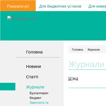
Показати усi
Для бюджетних установ
Для комер
Головна
Журнали
Головна
Журнали
Новини
Статті
Журнали
Бухгалтерія:
бюджет
Зарплата та