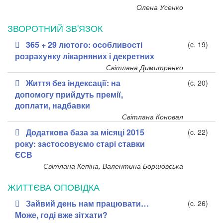
Олена Усенко
ЗВОРОТНИЙ ЗВ'ЯЗОК
365 + 29 лютого: особливості
(c. 19)
розрахунку лікарняних і декретних
Світлана Димитренко
Життя без індексації: на
(c. 20)
допомогу прийдуть премії,
доплати, надбавки
Світлана Коновал
Додаткова база за місяці 2015
(c. 22)
року: застосовуємо старі ставки
ЄСВ
Світлана Кепіна, Валентина Боршовська
ЖИТТЄВА ОПОВІДКА
Зайвий день нам працювати…
(c. 26)
Може, годі вже зітхати?