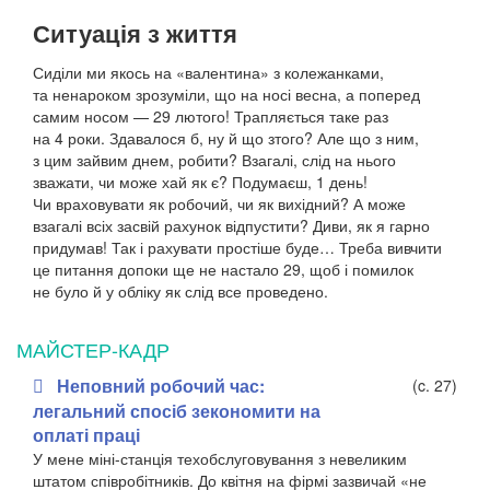
Ситуація з життя
Сиділи ми якось на
«валентина» з
колежанками,
та
ненароком зрозуміли, що
на
носі весна, а
поперед
самим носом
— 29
лютого! Трапляється таке раз
на
4
роки. Здавалося б, ну й що
зтого? Але що
з
ним,
з
цим зай­вим днем, робити? Взагалі, слід на
нього
зважати, чи
може хай як є? Подумаєш, 1
день!
Чи
враховувати як робочий, чи
як вихідний? А
може
взагалі всіх засвій рахунок відпустити? Диви, як я гарно
придумав! Так і
рахувати простіше буде… Треба вивчити
це питання допоки ще не
настало 29, щоб і помилок
не
було й у
обліку як слід все проведено.
МАЙСТЕР-КАДР
Неповний робочий час:
(c. 27)
легальний спосіб зекономити на
оплаті праці
У мене міні-станція техобслуговування з невеликим
штатом співробітників.
До квітня на фірмі зазвичай «не