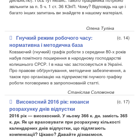
діяльні­стю). І ось тут нюанс: такого працівника потрібно
звільнити за п. 5 ч. 1 ст. 36 КЗпП. Чому? Відповідь на це і
багато інших запитань ви знайдете в нашому матеріалі.
Олена Туліна
Гнучкий режим робочого часу:
(c. 14)
нормативна і методична база
Ковзаючий (гнучкий) графік роботи з середини 80-х років
набув помітного поширення в народному господарстві
колишнього СРСР. І в наш час застосовується в Україні.
Про правове обґрунтування, методичне забезпечення, а
також про організацію на підприємстві гнучкого графіку
роботи поговоримо в запропонованій статті.
Станіслав Соломонов
Високосний 2016 рік: нюанси
(c. 17)
розрахунку днів відпустки
2016 рік — високосний. У ньому 366 к. дн. замість 365
к. дн. Як це враховувати при розрахунку кількості
календарних днів відпустки, що підлягають
компенсації? Цікаво? Давайте дізнаємося.