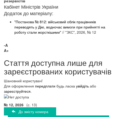
резервістів
Кабінет Міністрів України
Додаток до матеріалу:
"Постанова № 812: військовий облік працівників
переводять у Дію, водночас вимоги при прийнятті на
роботу стали жорсткішими"
// "ЗКС", 2026, № 12
-A
A+
Стаття доступна лише для
зареєстрованих користувачів
Шановний користувач!
Для оформлення
передплати
будь ласка
увійдіть
або
зареєструйтеся
.
№ 12, 2026
(с. 13)
До змісту номера