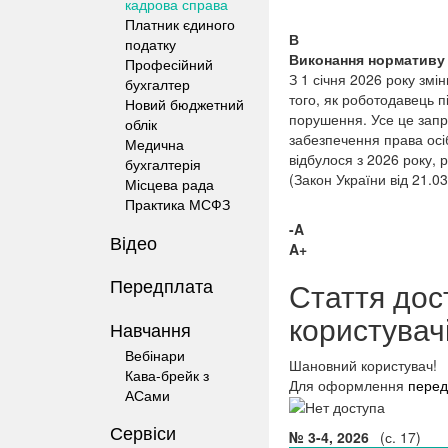
кадрова справа
Платник єдиного
В
податку
Виконання нормативу р
Професійний
З 1 січня 2026 року змі
бухгалтер
того, як роботодавець п
Новий бюджетний
порушення. Усе це запр
облік
забезпечення права осіб
Медична
відбулося з 2026 року, 
бухгалтерія
(Закон України від 21.0
Місцева рада
Практика МСФЗ
-A
Відео
A+
Передплата
Стаття дос
користувач
Навчання
Вебінари
Шановний користувач!
Кава-брейк з
Для оформлення
перед
АСами
Сервіси
№ 3-4, 2026
(с. 17)