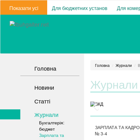
Показати усi
Для бюджетних установ
Для комер
Головна
Журнали
В
Головна
Журнали
Новини
Статті
Журнали
Бухгалтерія:
ЗАРПЛАТА ТА КАДР
бюджет
№
3-4
Зарплата та