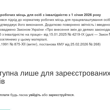
обочих місць для осіб з інвалідністю з 1 січня 2026 року
нився підхід до нормативу робочих місць для працевлаштування осіб 
ідтверджує його виконання. Додатково повернено звітність і введено
оваджено Законом України «Про внесення змін до деяких законодав
 з інвалідністю на працю» від 15.01.2025 № 4219-ІХ (далі — Закон 
розглянемо у цьому матеріалі.
3.1991 № 875-XII (витяг), постанова КМУ від 25.02.2026 № 268)
тупна лише для зареєстровани
ів
плати
будь ласка
увійдіть
або
зареєструйтеся
.