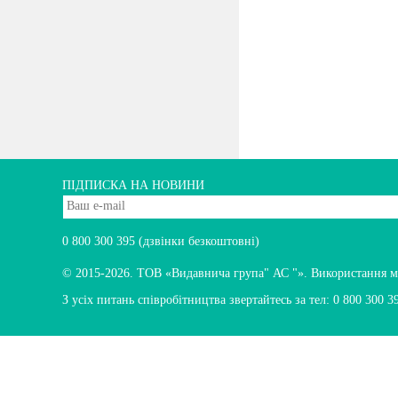
ПІДПИСКА НА НОВИНИ
0 800 300 395
(дзвінки безкоштовні)
© 2015-2026.
ТОВ «Видавнича група" АС "». Використання мате
З усіх питань співробітництва звертайтесь за тел:
0 800 300 3