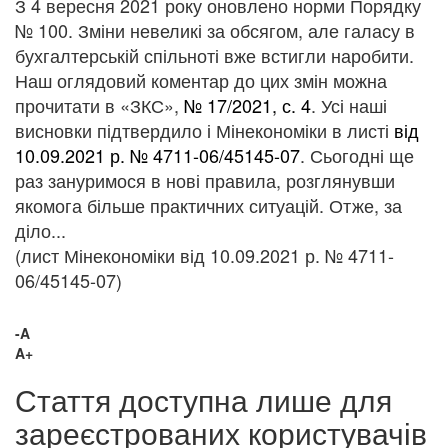
З 4 вересня 2021 року оновлено норми Порядку
№ 100. Зміни невеликі за обсягом, але галасу в
бухгалтерській спільноті вже встигли наробити.
Наш оглядовий коментар до цих змін можна
прочитати в «ЗКС»,
№ 17/2021, с. 4
. Усі наші
висновки підтвердило і Мінекономіки в листі
від
10.09.2021 р. № 4711-06/45145-07
. Сьогодні ще
раз зануримося в нові правила, розглянувши
якомога більше практичних ситуацій. Отже, за
діло...
(лист Мінекономіки від 10.09.2021 р. № 4711-
06/45145-07)
-A
A+
Стаття доступна лише для
зареєстрованих користувачів