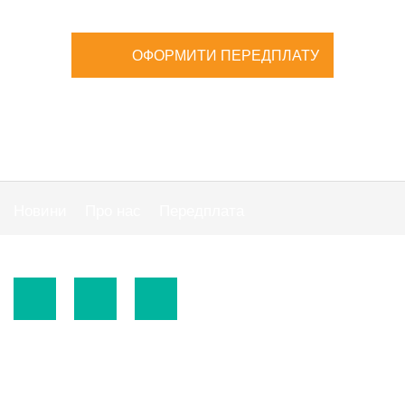
ОФОРМИТИ ПЕРЕДПЛАТУ
Новини
Про нас
Передплата
Публiчна оферта
© 2015-2026.
ТОВ «Видавнича група" АС "».
Використання матеріалів сайту
https://www.ibuhgalter.net
допускається за