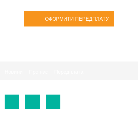
ОФОРМИТИ ПЕРЕДПЛАТУ
Новини
Про нас
Передплата
Публiчна оферта
© 2015-2026.
ТОВ «Видавнича група" АС "».
Використання матеріалів сайту
https://www.ibuhgalter.net
допускається за