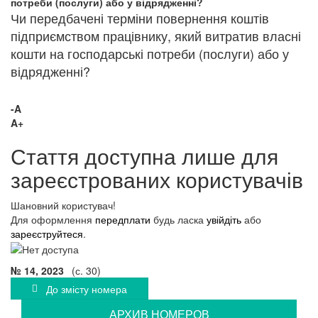
потреби (послуги) або у відрядженні?
Чи передбачені терміни повернення коштів
підприємством працівнику, який витратив власні
кошти на господарські потреби (послуги) або у
відрядженні?
-A
A+
Стаття доступна лише для
зареєстрованих користувачів
Шановний користувач!
Для оформлення
передплати
будь ласка
увійдіть
або
зареєструйтеся
.
№ 14, 2023
(с. 30)
До змісту номера
АРХИВ НОМЕРОВ