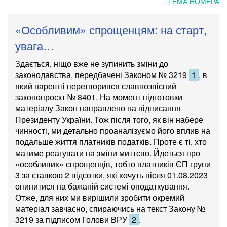
ТЕМА НОМЕРА
«Особливим» спрощенцям: на старт,
увага…
Здається, ніщо вже не зупинить зміни до
законодавства, передбачені
Законом № 3219
1
, в
який нарешті перетворився славнозвісний
законопроєкт № 8401
. На момент підготовки
матеріалу Закон направлено на підписання
Президенту України. Тож після того, як він набере
чинності, ми детально проаналізуємо його вплив на
подальше життя платників податків. Проте є ті, хто
матиме реагувати на зміни миттєво. Йдеться про
«особливих» спрощенців, тобто платників ЄП групи
3 за ставкою 2 відсотки, які хочуть після 01.08.2023
опинитися на бажаній системі оподаткування.
Отже, для них ми вирішили зробити окремий
матеріал завчасно, спираючись на
текст
Закону №
3219
за підписом Голови ВРУ
2
.