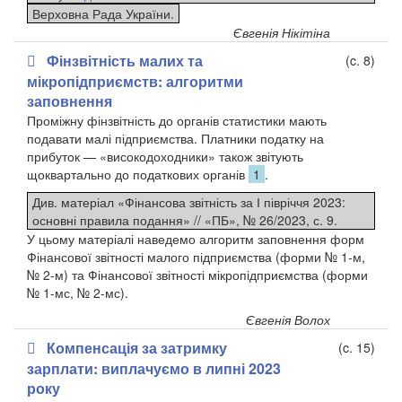
Верховна Рада України.
Євгенія Нікітіна
Фінзвітність малих та
(c. 8)
мікропідприємств: алгоритми
заповнення
Проміжну фінзвітність до органів статистики мають
подавати малі підприємства. Платники податку на
прибуток — «високодоходники» також звітують
щоквартально до податкових органів
1
.
Див. матеріал «Фінансова звітність за І півріччя 2023:
основні правила подання» // «ПБ», № 26/2023, с. 9.
У цьому матеріалі наведемо алгоритм заповнення форм
Фінансової звітності малого підприємства (форми № 1-м,
№ 2-м) та Фінансової звітності мікропідприємства (форми
№ 1-мс, № 2-мс).
Євгенія Волох
Компенсація за затримку
(c. 15)
зарплати: виплачуємо в липні 2023
року