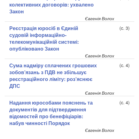
колективних договорів: ухвалено
Закон
Євгенія Волох
Реєстрація юросіб в Єдиній
(c. 3)
судовій інформаційно-
телекомунікаційній системі:
опубліковано Закон
Євгенія Волох
Сума надміру сплачених грошових
(c. 4)
зобов’язань з ПДВ не збільшує
реєстраційного ліміту: роз’яснює
ДПС
Євгенія Волох
Надання юрособами пояснень та
(c. 4)
документів для підтвердження
відомостей про бенефіціарів:
набув чинності Порядок
Євгенія Волох