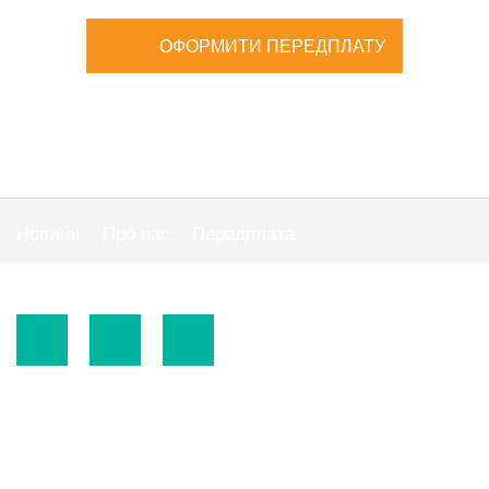
ОФОРМИТИ ПЕРЕДПЛАТУ
Новини
Про нас
Передплата
Публiчна оферта
© 2015-2026.
ТОВ «Видавнича група" АС "».
Використання матеріалів сайту
https://www.ibuhgalter.net
допускається за
зазначених нижче умов.