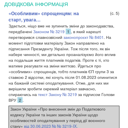
ДОВІДКОВА ІНФОРМАЦІЯ
«Особливим» спрощенцям: на
(c. 5)
старт, увага…
Здається, ніщо вже не зупинить зміни до законодавства,
передбачені
Законом № 3219
1
, в який нарешті
перетворився славнозвісний
законопроєкт № 8401
. На
момент підготовки матеріалу Закон направлено на
підписання Президенту України. Тож після того, як він
набере чинності, ми детально проаналізуємо його вплив
на подальше життя платників податків. Проте є ті, хто
матиме реагувати на зміни миттєво. Йдеться про
«особливих» спрощенців, тобто платників ЄП групи 3 за
ставкою 2 відсотки, які хочуть після 01.08.2023 опинитися
на бажаній системі оподаткування. Отже, для них ми
вирішили зробити окремий матеріал завчасно,
спираючись на
текст
Закону № 3219
за підписом Голови
ВРУ
2
.
Закон України «Про внесення змін до Податкового
кодексу України та інших законів України щодо
особливостей оподаткування у період дії воєнного
стану»
від 30.06.2023 № № 3219-IX.