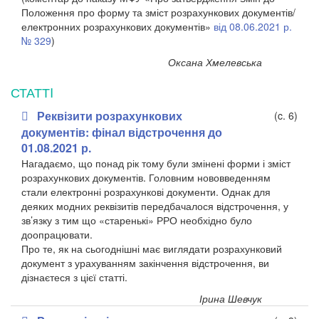
Положення про форму та зміст розрахункових документів/
електронних розрахункових документів»
від 08.06.2021 р.
№ 329
)
Оксана Хмелевська
СТАТТI
Реквізити розрахункових
(c. 6)
документів: фінал відстрочення до
01.08.2021 р.
Нагадаємо, що понад рік тому були змінені форми і зміст
розрахункових документів. Головним нововведенням
стали електронні розрахункові документи. Однак для
деяких модних реквізитів передбачалося відстрочення, у
зв’язку з тим що «старенькі» РРО необхідно було
доопрацювати.
Про те, як на сьогоднішні має виглядати розрахунковий
документ з урахуванням закінчення відстрочення, ви
дізнаєтеся з цієї статті.
Ірина Шевчук