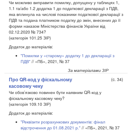
Чи можливо виправити помилку, допущену у таблицях 1,
1.1 та/або 1.2 додатка 1 до податкової декларації з ПДВ,
яка вплинула на числові показники податкової декларації з
ПДВ та подана платником податку до змін, внесених до її
форми наказом Міністерства фінансів України від
02.12.2020 № 734?
(категорія 101.25 ЗІР)
Додаток до матеріалів:
"Помилки у «старому» додатку 1 до декларації з
ПДВ"
// «ПБ», 2021, № 37
За матеріалами ЗІР
Про QR-код у фіскальному
(c. 34)
касовому чеку
Чи обов’язково повинен бути наявним QR-код у
фіскальному касовому чеку?
(категорія 109.10 ЗІР)
Додаток до матеріалів:
"Реквізити розрахункових документів: фінал
відстрочення до 01.08.2021 р."
// «ПБ», 2021, № 37