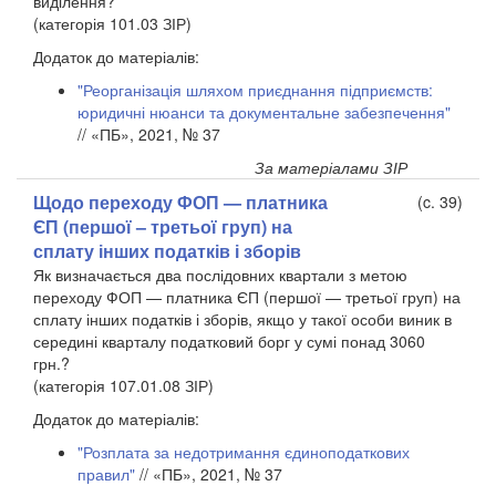
виділення?
(категорія 101.03 ЗІР)
Додаток до матеріалів:
"Реорганізація шляхом приєднання підприємств:
юридичні нюанси та документальне забезпечення"
// «ПБ», 2021, № 37
За матеріалами ЗІР
Щодо переходу ФОП — платника
(c. 39)
ЄП (першої – третьої груп) на
сплату інших податків і зборів
Як визначається два послідовних квартали з метою
переходу ФОП — платника ЄП (першої — третьої груп) на
сплату інших податків і зборів, якщо у такої особи виник в
середині кварталу податковий борг у сумі понад 3060
грн.?
(категорія 107.01.08 ЗІР)
Додаток до матеріалів:
"Розплата за недотримання єдиноподаткових
правил"
// «ПБ», 2021, № 37