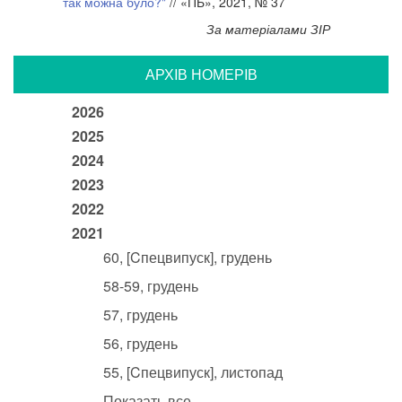
так можна було?"
// «ПБ», 2021, № 37
За матеріалами ЗІР
АРХIВ НОМЕРIВ
2026
2025
2024
2023
2022
2021
60, [Cпецвипуск], грудень
58-59, грудень
57, грудень
56, грудень
55, [Cпецвипуск], листопад
Показать все...