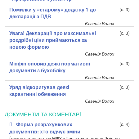
Помилки у «старому» додатку 1 до
(c. 3)
декларації з ПДВ
Євгенія Волох
Увага! Декларації про максимальні
(c. 3)
роздрібні ціни приймаються за
новою формою
Євгенія Волох
Мінфін оновив деякі нормативні
(c. 3)
документи з бухобліку
Євгенія Волох
Уряд відкоригував деякі
(c. 3)
карантинні обмеження
Євгенія Волох
ДОКУМЕНТИ ТА КОМЕНТАРI
Форма розрахункових
(c. 4)
документів: хто відчує зміни
(коментар до наказу МФУ «Про затвердження Змін до