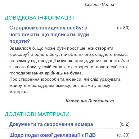
Євгенія Волох
ДОВІДКОВА ІНФОРМАЦІЯ
Створюємо юридичну особу: з
(c. 30)
чого почати, що підписати, куди
подати?
Здавалося б, що може бути простіше, ніж створити
юрособу? З одного боку, начебто нічого складного немає,
на відміну від ліквідації із купою процедурних нюансів. Але
з іншого боку, у такій справі, як створення нового суб’єкта
господарювання дрібниць не буває.
Про створення юрособи та нюанси, які слід урахувати
майбутнім володарям бізнесу, розповімо у цьому
матеріалі.
Катерина Литвиненко
ДОДАТКОВI МАТЕРIАЛИ
Документи та скорочення номера
(c. 2)
Щодо податкової декларації з ПДВ
(c. 33)