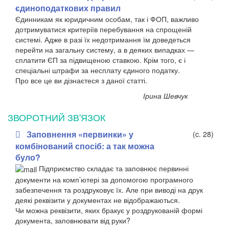
єдиноподаткових правил
Єдинникам як юридичним особам, так і ФОП, важливо
дотримуватися критеріїв перебування на спрощеній
системі. Адже в разі їх недотримання їм доведеться
перейти на загальну систему, а в деяких випадках —
сплатити ЄП за підвищеною ставкою. Крім того, є і
спеціальні штрафи за несплату єдиного податку.
Про все це ви дізнаєтеся з даної статті.
Ірина Шевчук
ЗВОРОТНИЙ ЗВ'ЯЗОК
Заповнення «первинки» у
(c. 28)
комбінований спосіб: а так можна
було?
Підприємство складає та заповнює первинні
документи на комп’ютері за допомогою програмного
забезпечення та роздруковує їх. Але при виводі на друк
деякі реквізити у документах не відображаються.
Чи можна реквізити, яких бракує у роздрукованій формі
документа, заповнювати від руки?