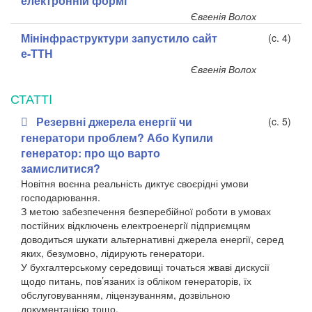
електронній формі
Євгенія Волох
Мінінфраструктури запустило сайт
(c. 4)
е-ТТН
Євгенія Волох
СТАТТI
Резервні джерела енергії чи
(c. 5)
генератори проблем? Або Купили
генератор: про що варто
замислитися?
Новітня воєнна реальність диктує своєрідні умови
господарювання.
З метою забезпечення безперебійної роботи в умовах
постійних відключень електроенергії підприємцям
доводиться шукати альтернативні джерела енергії, серед
яких, безумовно, лідирують генератори.
У бухгалтерському середовищі точаться жваві дискусії
щодо питань, пов’язаних із обліком генераторів, їх
обслуговуванням, ліцензуванням, дозвільною
документацією тощо.