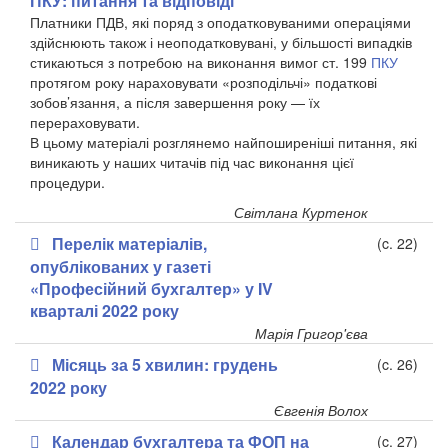
ПКУ: питання та відповіді
Платники ПДВ, які поряд з оподатковуваними операціями
здійснюють також і неоподатковувані, у більшості випадків
стикаються з потребою на виконання вимог ст. 199
ПКУ
протягом року нараховувати «розподільчі» податкові
зобов’язання, а після завершення року — їх
перераховувати.
В цьому матеріалі розглянемо найпоширеніші питання, які
виникають у наших читачів під час виконання цієї
процедури.
Світлана Куртенок
Перелік матеріалів,
(c. 22)
опублікованих у газеті
«Професійний бухгалтер» у IV
кварталі 2022 року
Марія Григор'єва
Місяць за 5 хвилин: грудень
(c. 26)
2022 року
Євгенія Волох
Календар бухгалтера та ФОП на
(c. 27)