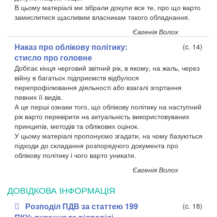
В цьому матеріалі ми зібрали докупи все те, про що варто
замислитися щасливим власникам такого обладнання.
Євгенія Волох
Наказ про облікову політику:
(c. 14)
стисло про головне
Добігає кінця черговий звітний рік, в якому, на жаль, через
війну в багатьох підприємств відбулося
перепрофілювання діяльності або взагалі згортання
певних її видів.
А це перші ознаки того, що облікову політику на наступний
рік варто перевірити на актуальність використовуваних
принципів, методів та облікових оцінок.
У цьому матеріалі пропонуємо згадати, на чому базуються
підходи до складання розпорядчого документа про
облікову політику і чого варто уникати.
Євгенія Волох
ДОВІДКОВА ІНФОРМАЦІЯ
Розподіл ПДВ за статтею 199
(c. 18)