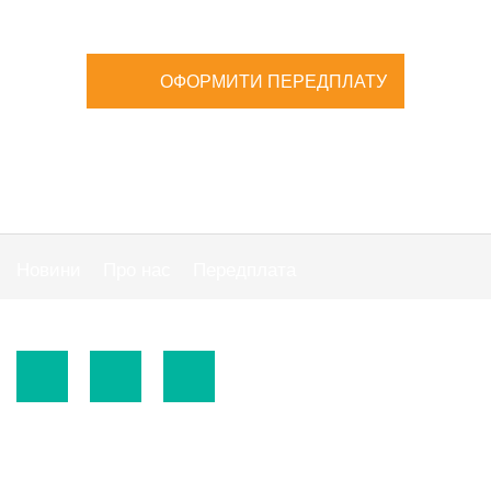
ОФОРМИТИ ПЕРЕДПЛАТУ
Новини
Про нас
Передплата
Публiчна оферта
© 2015-2026.
ТОВ «Видавнича група" АС "».
Використання матеріалів сайту
https://www.ibuhgalter.net
допускається за