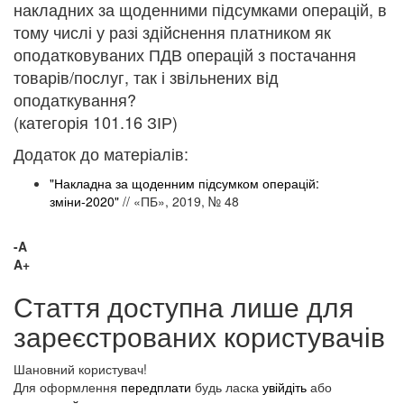
накладних за щоденними підсумками операцій, в
тому числі у разі здійснення платником як
оподатковуваних ПДВ операцій з постачання
товарів/послуг, так і звільнених від
оподаткування?
(категорія 101.16 ЗІР)
Додаток до матеріалів:
"Накладна за щоденним підсумком операцій:
зміни-2020"
// «ПБ», 2019, № 48
-A
A+
Стаття доступна лише для
зареєстрованих користувачів
Шановний користувач!
Для оформлення
передплати
будь ласка
увійдіть
або