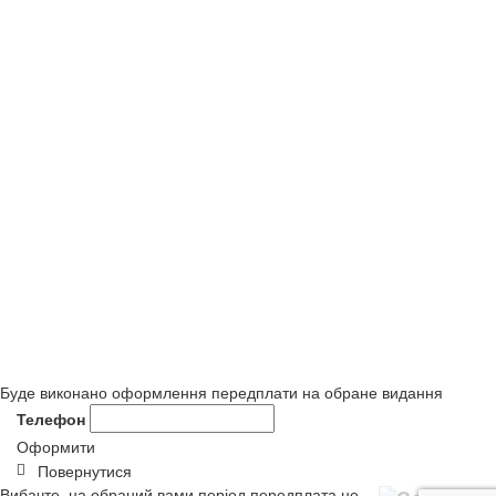
Буде виконано оформлення передплати на обране видання
Телефон
Оформити
Повернутися
Вибачте, на обраний вами період передплата не