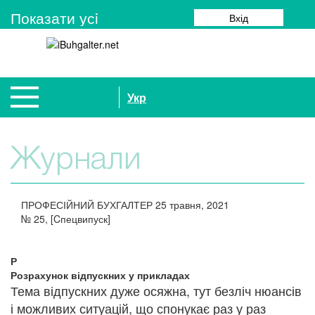
Показати усi
Вхід
Укр
Журнали
ПРОФЕСІЙНИЙ БУХГАЛТЕР
25 травня, 2021
№
25, [Cпецвипуск]
Р
Розрахунок відпускних у прикладах
Тема відпускних дуже осяжна, тут безліч нюансів
і можливих ситуацій, що спонукає раз у раз