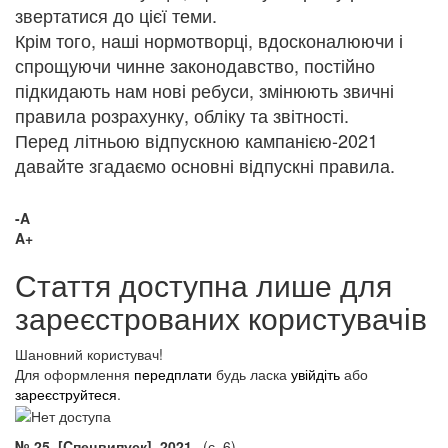
звертатися до цієї теми.
Крім того, наші нормотворці, вдосконалюючи і
спрощуючи чинне законодавство, постійно
підкидають нам нові ребуси, змінюють звичні
правила розрахунку, обліку та звітності.
Перед літньою відпускною кампанією-2021
давайте згадаємо основні відпускні правила.
-A
A+
Стаття доступна лише для
зареєстрованих користувачів
Шановний користувач!
Для оформлення
передплати
будь ласка
увійдіть
або
зареєструйтеся
.
№ 25, [Cпецвипуск], 2021
(с. 6)