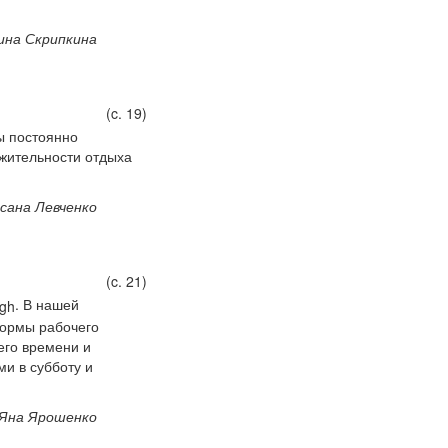
ина Скрипкина
(c. 19)
ы постоянно
лжительности отдыха
сана Левченко
(c. 21)
. В нашей
нормы рабочего
его времени и
ми в субботу и
 Яна Ярошенко