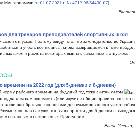
ьму Минэкономики
от 01.07.2021 г. № 4712-06/34400-07
)
Екатер
ов для тренеров-преподавателей спортивных школ
сезон отпусков. Поэтому ввиду того, что законодательство Украин
ошибиться и учесть все нюансы, снова возвращаемся к теме продо
ивных школ и расчета некоторых выплат, связанных с отпуском.
Ок
РОСЫ
 времени на 2022 год (для 5-дневки и 6-дневки)
 И норму рабочего времени на будущий год тоже считай летом
 предлагаем вам вспомнить (или изучить) общие правила расчета 
 а также разобраться с нюансами для суммированного учета рабоч
Разумеется, для вас уже готовы шпаргалки для 5-дневки с выходны
вки с выходным в воскресенье. Приступаем…
Елена Усенко,