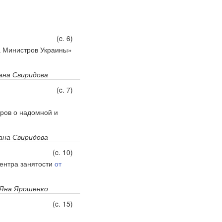
(c. 6)
а Министров Украины»
ана Свиридова
(c. 7)
ров о надомной и
ана Свиридова
(c. 10)
центра занятости
от
Яна Ярошенко
(c. 15)