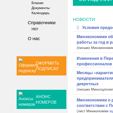
Бланки
Документы
Календарь
НОВОСТИ
Справочники
Условия предо
НКУ
Минэкономики об
О нас
работы за год в 
(письмо Минэкономи
Изменения в Пер
ОФОРМИТЬ
профессионалов
ПОДПИСКУ
Месяцы «каранти
предпринимателя
декретных
(
письмо
Минсоцполи
АНОНС
Минэкономики о 
НОМЕРОВ
соответствии с П
(лист Мінекономіки
ві