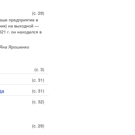
(c. 29)
 Наше предприятие в
ник) на выходной —
021 г. он находился в
 Яна Ярошенко
(c. 3)
(c. 31)
да
(c. 31)
(c. 32)
(c. 29)