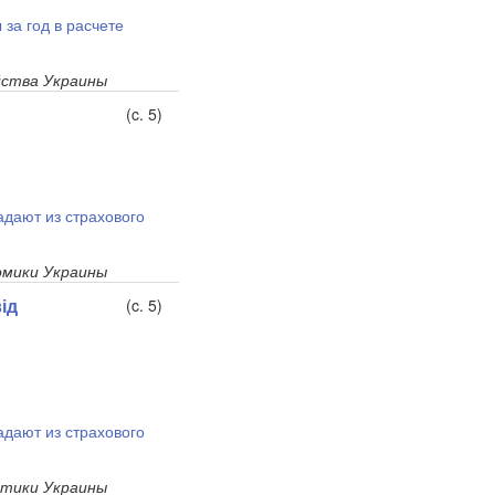
за год в расчете
йства Украины
(c. 5)
дают из страхового
мики Украины
ід
(c. 5)
дают из страхового
итики Украины