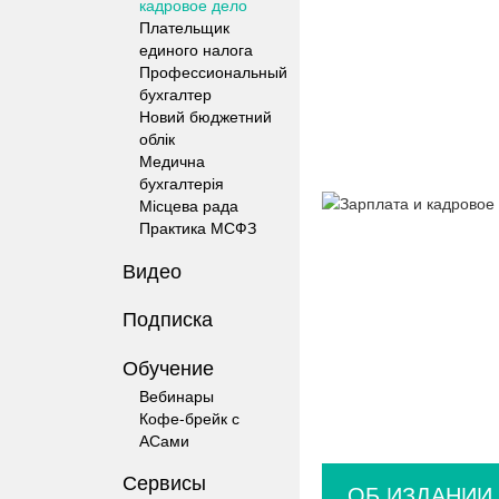
кадровое дело
Плательщик
единого налога
Профессиональный
бухгалтер
Новий бюджетний
облік
Медична
бухгалтерія
Місцева рада
Практика МСФЗ
Видео
Подписка
Обучение
Вебинары
Кофе-брейк с
АСами
Сервисы
ОБ ИЗДАНИИ