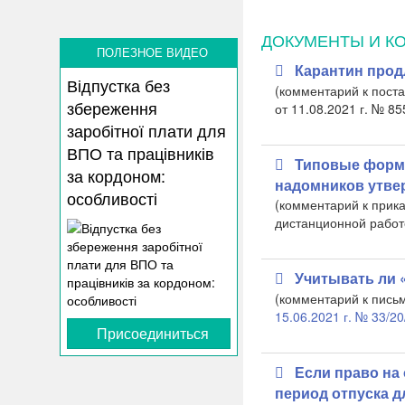
ДОКУМЕНТЫ И К
ПОЛЕЗНОЕ ВИДЕО
Карантин продл
Відпустка без
(комментарий к пост
збереження
от 11.08.2021 г. № 85
заробітної плати для
ВПО та працівників
Типовые форм
за кордоном:
надомников утве
особливості
(комментарий к прик
дистанционной работе
Учитывать ли 
(комментарий к пись
15.06.2021 г. № 33/2
Присоединиться
Если право на 
период отпуска дл