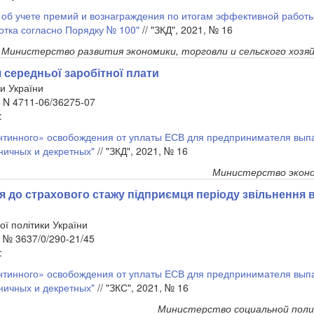
об учете премий и вознаграждения по итогам эффективной работы 
отка согласно Порядку № 100"
// "ЗКД", 2021, № 16
Министерство развития экономики, торговли и сельского хозя
середньої заробітної плати
и України
. N 4711-06/36275-07
:
тинного» освобождения от уплаты ЕСВ для предпринимателя выпа
ничных и декретных"
// "ЗКД", 2021, № 16
Министерство эконо
 до страхового стажу підприємця періоду звільнення в
ої політики України
. № 3637/0/290-21/45
:
тинного» освобождения от уплаты ЕСВ для предпринимателя выпа
ничных и декретных"
// "ЗКС", 2021, № 16
Министерство социальной пол