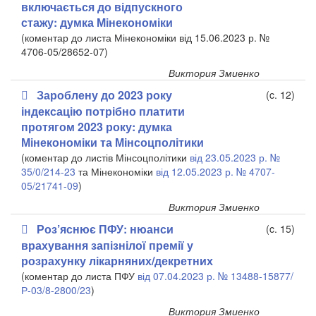
включається до відпускного
стажу: думка Мінекономіки
(коментар до листа Мінекономіки від 15.06.2023 р. №
4706-05/28652-07)
Виктория Змиенко
Зароблену до 2023 року
(c. 12)
індексацію потрібно платити
протягом 2023 року: думка
Мінекономіки та Мінсоцполітики
(коментар до листів Мінсоцполітики
від 23.05.2023 р. №
35/0/214-23
та Мінекономіки
від 12.05.2023 р. № 4707-
05/21741-09
)
Виктория Змиенко
Роз’яснює ПФУ: нюанси
(c. 15)
врахування запізнілої премії у
розрахунку лікарняних/декретних
(коментар до листа ПФУ
від 07.04.2023 р. № 13488-15877/
Р-03/8-2800/23
)
Виктория Змиенко