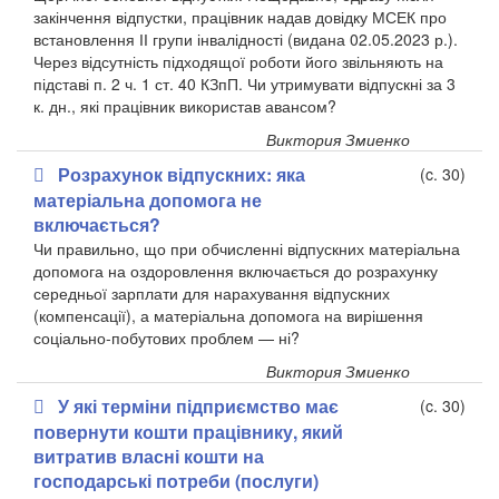
закінчення відпустки, працівник надав довідку МСЕК про
встановлення ІІ групи інвалідності (видана 02.05.2023 р.).
Через відсутність підходящої роботи його звільняють на
підставі п. 2 ч. 1 ст. 40 КЗпП. Чи утримувати відпускні за 3
к. дн., які працівник використав авансом?
Виктория Змиенко
Розрахунок відпускних: яка
(c. 30)
матеріальна допомога не
включається?
Чи правильно, що при обчисленні відпускних матеріальна
допомога на оздоровлення включається до розрахунку
середньої зарплати для нарахування відпускних
(компенсації), а матеріальна допомога на вирішення
соціально-побутових проблем — ні?
Виктория Змиенко
У які терміни підприємство має
(c. 30)
повернути кошти працівнику, який
витратив власні кошти на
господарські потреби (послуги)