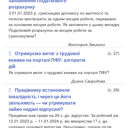
заповнення Податкового
розрахунку
З 01.01.2023 р. сумісницям допомогу по вагітності та
пологах виплачують за одним місцем роботи, переважно
за основним місцем роботи. Як заповнити у цьому випадку
Податковий розрахунок за місцем роботи за
сумісництвом?
Виктория Змиенко
Отримуємо витяг з трудової
(c. 27)
книжки на порталі ПФУ: алгоритм
дій
Як отримати витяг з трудової книжки на порталі ПФУ?
Диана Свиридова
Працівнику встановили
(c. 29)
інвалідність і через це його
звільняють — чи утримувати
зайво надані відпускні?
Працівник мав право на 26 к. дн. відпустки. За робочий рік
12.01.2023 р. – 11.01.2024 р. він використав 17 к. дн.
щорічної основної відпустки. Нещодавно, одразу після