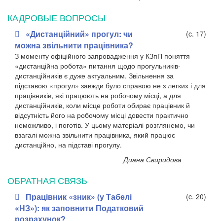
КАДРОВЫЕ ВОПРОСЫ
«Дистанційний» прогул: чи
(c. 17)
можна звільнити працівника?
З моменту офіційного запровадження у КЗпП поняття
«дистанційна робота» питання щодо прогульників-
дистанційників є дуже актуальним. Звільнення за
підставою «прогул» завжди було справою не з легких і для
працівників, які працюють на робочому місці, а для
дистанційників, коли місце роботи обирає працівник й
відсутність його на робочому місці довести практично
неможливо, і поготів. У цьому матеріалі розглянемо, чи
взагалі можна звільнити працівника, який працює
дистанційно, на підставі прогулу.
Диана Свиридова
ОБРАТНАЯ СВЯЗЬ
Працівник «зник» (у Табелі
(c. 20)
«НЗ»): як заповнити Податковий
розрахунок?