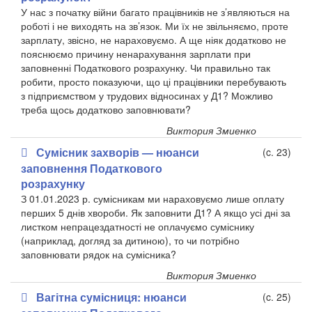
У нас з початку війни багато працівників не з’являються на
роботі і не виходять на зв’язок. Ми їх не звільняємо, проте
зарплату, звісно, не нараховуємо. А ще ніяк додатково не
пояснюємо причину ненарахування зарплати при
заповненні Податкового розрахунку. Чи правильно так
робити, просто показуючи, що ці працівники перебувають
з підприємством у трудових відносинах у Д1? Можливо
треба щось додатково заповнювати?
Виктория Змиенко
Сумісник захворів — нюанси
(c. 23)
заповнення Податкового
розрахунку
З 01.01.2023 р. сумісникам ми нараховуємо лише оплату
перших 5 днів хвороби. Як заповнити Д1? А якщо усі дні за
листком непрацездатності не оплачуємо суміснику
(наприклад, догляд за дитиною), то чи потрібно
заповнювати рядок на сумісника?
Виктория Змиенко
Вагітна сумісниця: нюанси
(c. 25)