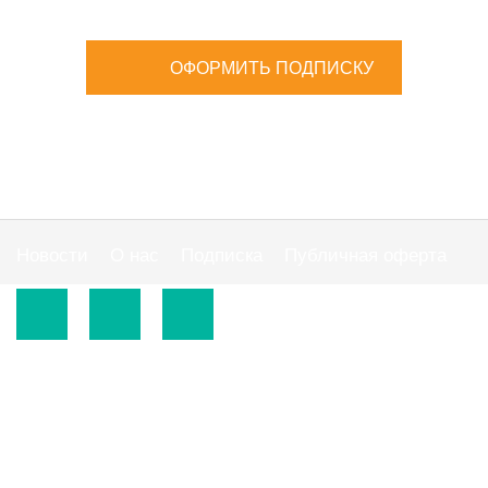
ОФОРМИТЬ ПОДПИСКУ
Новости
О нас
Подписка
Публичная оферта
© 2015-2026.
ООО «Издательская группа "АС"».
Использование материалов сайта
https://www.ibuhgalter.net
допускается на
оговоренных ниже условиях.