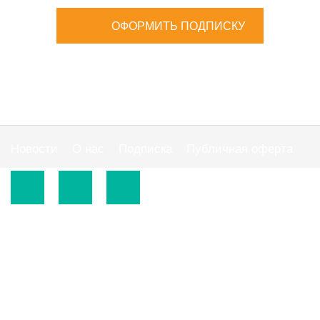
ОФОРМИТЬ ПОДПИСКУ
Новости
О нас
Подписка
Публичная оферта
© 2015-2026.
ООО «Издательская группа "АС"».
Использование материалов сайта
https://www.ibuhgalter.net
допускается на
оговоренных ниже условиях.
По всем вопросам сотрудничества обращайтесь по