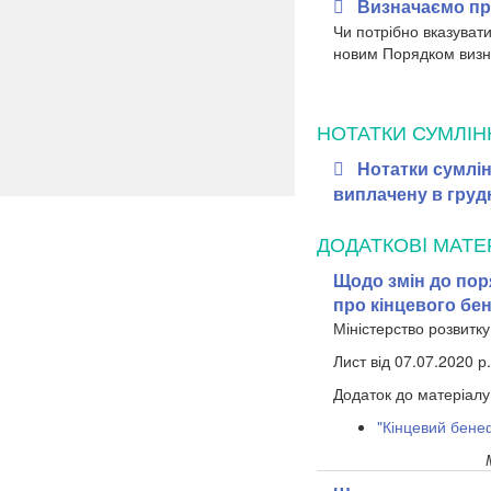
Визначаємо пр
Чи потрібно вказуват
новим Порядком визн
НОТАТКИ СУМЛІН
Нотатки сумлін
виплачену в грудн
ДОДАТКОВI МАТЕ
Щодо змін до поря
про кінцевого бе
Міністерство розвитку
Лист від 07.07.2020 
Додаток до матеріалу
"Кінцевий бенеф