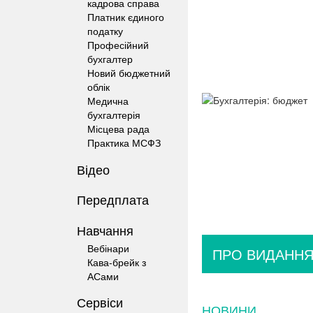
кадрова справа
Платник єдиного
податку
Професійний
бухгалтер
Новий бюджетний
облік
Медична
бухгалтерія
Місцева рада
Практика МСФЗ
Відео
Передплата
Навчання
Вебінари
ПРО ВИДАНН
Кава-брейк з
АСами
Сервіси
НОВИНИ