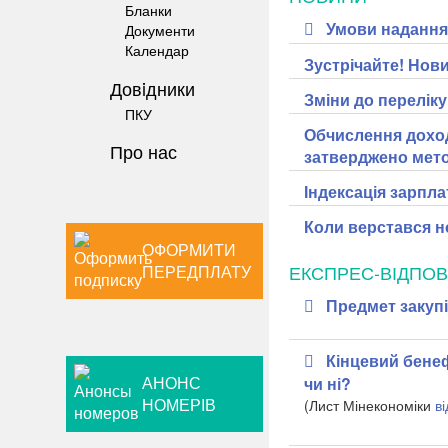
Бланки
Умови надання 
Документи
Календар
Зустрічайте! Нови
Довiдники
Зміни до перелік
ПКУ
Обчислення доход
Про нас
затверджено мет
Індексація зарпла
Коли верстався но
ОФОРМИТИ
ЕКСПРЕС-ВІДПОВ
ПЕРЕДПЛАТУ
Предмет закуп
Кінцевий бенеф
АНОНС
чи ні?
НОМЕРІВ
(Л
ист
Мінекономіки
в