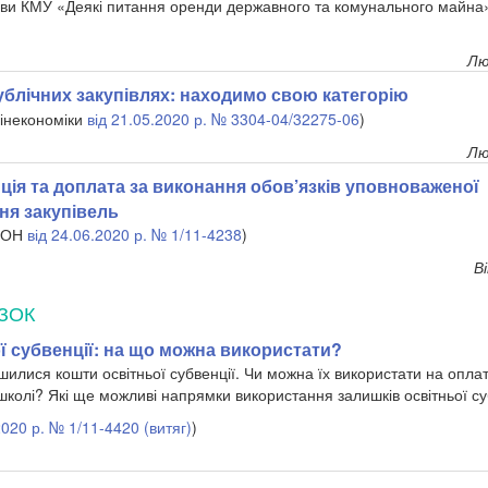
ви КМУ «Деякі питання оренди державного та комунального майна»
Лю
блічних закупівлях: находимо свою категорію
Мінекономіки
від 21.05.2020 р. № 3304-04/32275-06
)
Лю
ція та доплата за виконання обов’язків уповноваженої
ня закупівель
МОН
від 24.06.2020 р. № 1/11-4238
)
В
ЗОК
ї субвенції: на що можна використати?
шилися кошти освітньої субвенції. Чи можна їх використати на оплат
школі? Які ще можливі напрямки використання залишків освітньої су
2020 р. № 1/11-4420 (витяг)
)