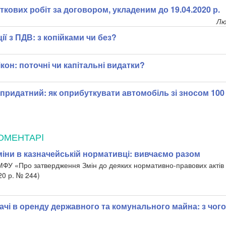
ткових робіт за договором, укладеним до 19.04.2020 р.
Лю
ії з ПДВ: з копійками чи без?
ікон: поточні чи капітальні видатки?
придатний: як оприбуткувати автомобіль зі зносом 100
ОМЕНТАРI
міни в казначейській нормативці: вивчаємо разом
МФУ «Про затвердження Змін до деяких нормативно-правових актів 
20 р. № 244)
чі в оренду державного та комунального майна: з чого