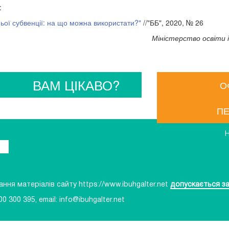
:
ьої субвенції: на що можна використати?"
//"ББ", 2020, № 26
Міністерство освіти і
ВАМ ЦІКАВО?
О
ПЕ
ня матеріалів сайту https://www.ibuhgalter.net
допускається за
00 300 395
, email:
info@ibuhgalter.net