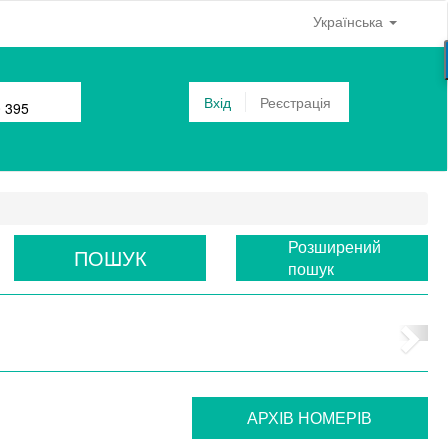
Українська
Вхід
Реєстрація
0 395
Розширений
ПОШУК
пошук
АРХIВ НОМЕРIВ