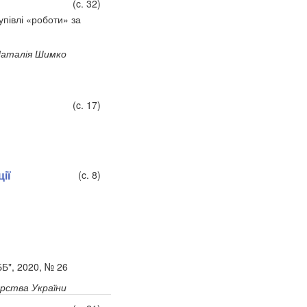
(c. 32)
упівлі «роботи» за
аталія Шимко
(c. 17)
ії
(c. 8)
ББ", 2020, № 26
арства України