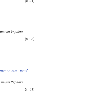
(c. 21)
арства України
(c. 28)
едення закупівель"
 науки України
(c. 31)