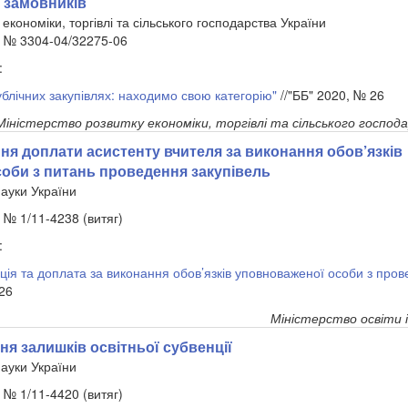
 замовників
 економіки, торгівлі та сільського господарства України
р. № 3304-04/32275-06
:
блічних закупівлях: находимо свою категорію"
//"ББ" 2020, № 26
Міністерство розвитку економіки, торгівлі та сільського господ
я доплати асистенту вчителя за виконання обов’язків
оби з питань проведення закупівель
науки України
. № 1/11-4238 (витяг)
:
ція та доплата за виконання обов’язків уповноваженої особи з пров
 26
Міністерство освіти і
я залишків освітньої субвенції
науки України
. № 1/11-4420 (витяг)