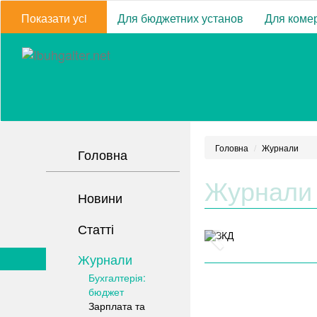
Показати усi
Для бюджетних установ
Для комер
Головна
Журнали
Головна
Журнали
Новини
Статті
Журнали
Бухгалтерія:
бюджет
Зарплата та