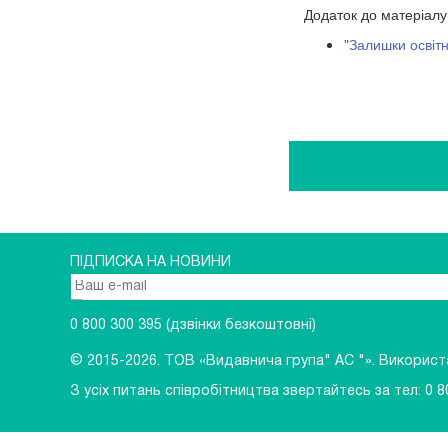
Додаток до матеріалу
"Залишки освітн
ПІДПИСКА НА НОВИНИ
0 800 300 395
(дзвінки безкоштовні)
© 2015-2026.
ТОВ «Видавнича група" АС "». Використан
З усіх питань співробітництва звертайтесь за тел:
0 8