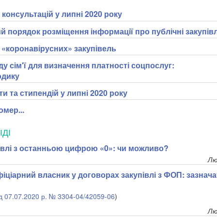
консультацій у липні 2020 року
й порядок розміщення інформації про публічні закупівл
у «коронавірусних» закупівель
у сім'ї для визначення платності соцпослуг:
одику
ти та стипендій у липні 2020 року
мер...
ІДІ
івлі з останньою цифрою «0»: чи можливо?
Лю
іціарний власник у договорах закупівлі з ФОП: зазнача
ід
07.07.2020 р. № 3304-04/42059-06
)
Лю