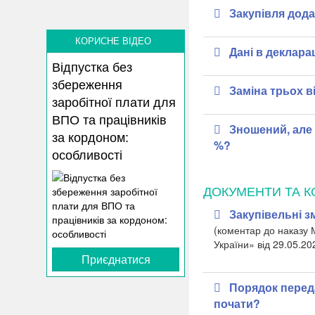
Закупівля дода
КОРИСНЕ ВІДЕО
Дані в декларац
Відпустка без
збереження
Заміна трьох в
заробітної плати для
ВПО та працівників
Зношений, але 
за кордоном:
%?
особливості
ДОКУМЕНТИ ТА К
Закупівельні з
(коментар до наказу 
України» від 29.05.20
Приєднатися
Порядок переда
почати?