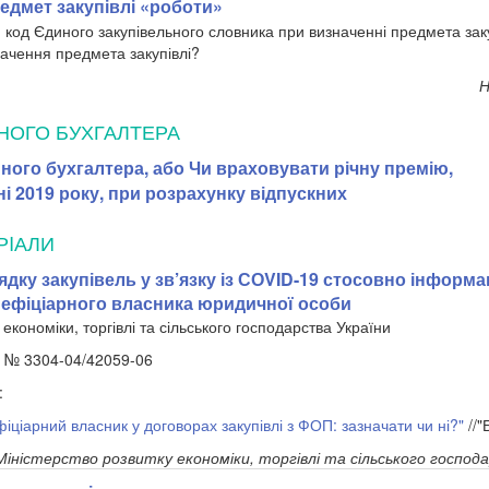
едмет закупівлі «роботи»
и код Єдиного закупівельного словника при визначенні предмета зак
ачення предмета закупівлі?
Н
НОГО БУХГАЛТЕРА
ного бухгалтера, або Чи враховувати річну премію,
і 2019 року, при розрахунку відпускних
РIАЛИ
дку закупівель у зв’язку із СОVID-19 стосовно інформац
нефіціарного власника юридичної особи
 економіки, торгівлі та сільського господарства України
р. № 3304-04/42059-06
:
іціарний власник у договорах закупівлі з ФОП: зазначати чи ні?"
//"
Міністерство розвитку економіки, торгівлі та сільського господ