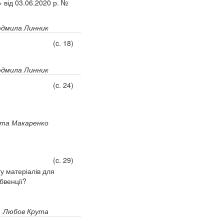
 від 03.06.2020 р. №
дмила Линник
(c. 18)
дмила Линник
(c. 24)
іта Макаренко
(c. 29)
у матеріалів для
бвенції?
Любов Крута