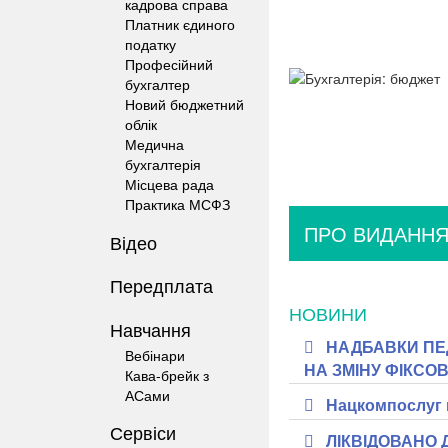
кадрова справа
Платник єдиного
податку
Професійний
бухгалтер
Новий бюджетний
облік
Медична
бухгалтерія
Місцева рада
Практика МСФЗ
ПРО ВИДАНН
Відео
Передплата
НОВИНИ
Навчання
НАДБАВКИ ПЕД
Вебінари
НА ЗМІНУ ФІКСО
Кава-брейк з
АСами
Нацкомпослуг 
Сервіси
ЛІКВІДОВАНО