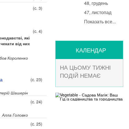
48, грудень
(c. 3)
47, листопад
Показать все...
(c. 4)
онодавстві, які
 чекати від них
КАЛЕНДАР
бов Короленко
НА ЦЬОМУ ТИЖНІ
ПОДІЙ НЕМАЄ
за
(c. 23)
лерій Шашерін
(c. 24)
Алла Головко
(c. 25)