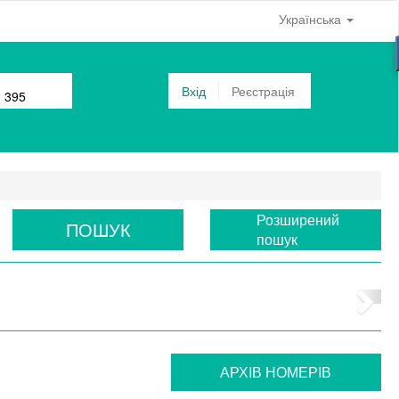
Українська
Вхід
Реєстрація
0 395
Розширений
ПОШУК
пошук
АРХIВ НОМЕРIВ