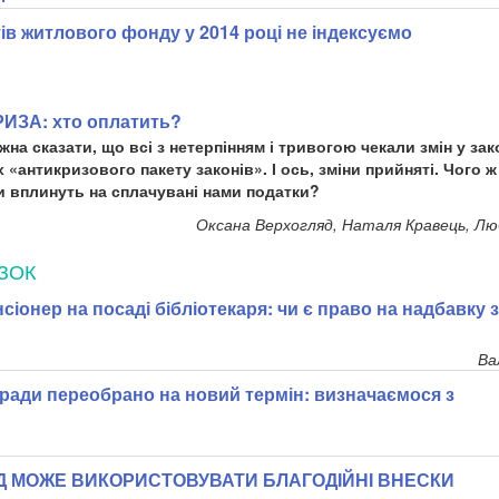
тів житлового фонду у 2014 році не індексуємо
ИЗА: хто оплатить?
на сказати, що всі з нетерпінням і тривогою чекали змін у зак
 «антикризового пакету законів». І ось, зміни прийняті. Чого ж
и вплинуть на сплачувані нами податки?
Оксана Верхогляд, Наталя Кравець, Лю
ЗОК
сіонер на посаді бібліотекаря: чи є право на надбавку 
Ва
ради переобрано на новий термін: визначаємося з
Д МОЖЕ ВИКОРИСТОВУВАТИ БЛАГОДІЙНІ ВНЕСКИ