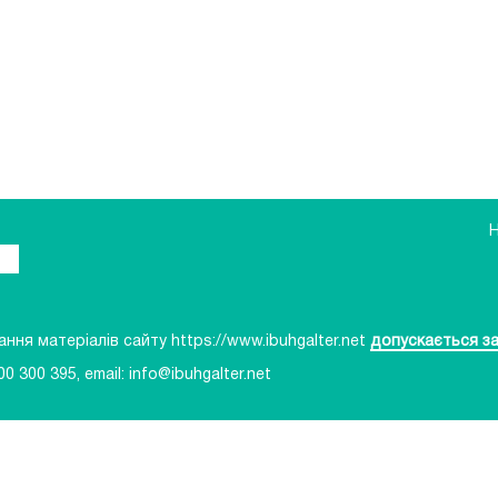
ня матеріалів сайту https://www.ibuhgalter.net
допускається за
00 300 395
, email:
info@ibuhgalter.net