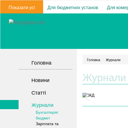
Показати усi
Для бюджетних установ
Для комер
Головна
Журнали
Головна
Журнали
Новини
Статті
Журнали
Бухгалтерія:
бюджет
Зарплата та