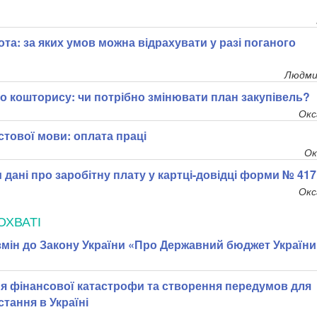
та: за яких умов можна відрахувати у разі поганого
Людми
о кошторису: чи потрібно змінювати план закупівель?
Окс
тової мови: оплата праці
Ок
 дані про заробітну плату у картці-довідці форми № 417
Окс
ОХВАТІ
змін до Закону України «Про Державний бюджет України
ня фінансової катастрофи та створення передумов для
тання в Україні