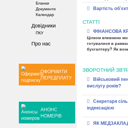
Бланки
Вартість об’єк
Документи
Календар
СТАТТI
Довiдники
ФІНАНСОВА КР
ПКУ
Цілком впевнено мож
Про нас
готувалися в рамках
бухгалтеру? Як вон
ЗВОРОТНИЙ ЗВ'Я
ОФОРМИТИ
ПЕРЕДПЛАТУ
Військовий пен
вислугу років?
Секретаря сіль
індексацією
АНОНС
НОМЕРІВ
ЯК МЕДЗАКЛА