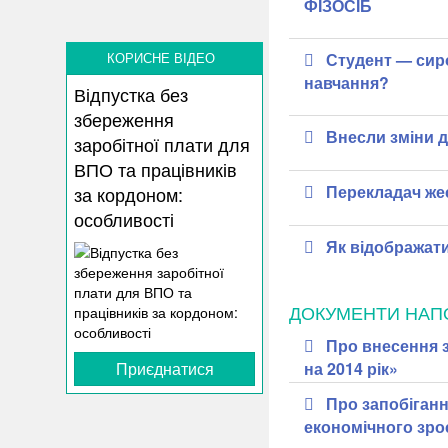
ФІЗОСІБ
Студент — сиро
КОРИСНЕ ВІДЕО
навчання?
Відпустка без
збереження
Внесли зміни д
заробітної плати для
ВПО та працівників
Перекладач жес
за кордоном:
особливості
Як відображати
ДОКУМЕНТИ НАП
Про внесення 
Приєднатися
на 2014 рік»
Про запобіган
економічного зрос