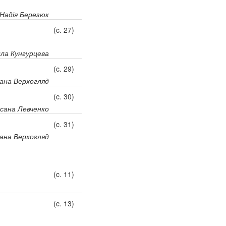
Надія Березюк
(c. 27)
ла Кунгурцева
(c. 29)
ана Верхогляд
(c. 30)
сана Левченко
(c. 31)
ана Верхогляд
(c. 11)
(c. 13)