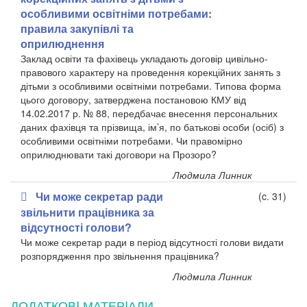
особливими освітніми потребами:
правила закупівлі та
оприлюднення
Заклад освіти та фахівець укладають договір цивільно-
правового характеру на проведення корекційних занять з
дітьми з особливими освітніми потребами. Типова форма
цього договору, затверджена постановою КМУ від
14.02.2017 р. № 88, передбачає внесення персональних
даних фахівця та прізвища, ім’я, по батькові особи (осіб) з
особливими освітніми потребами. Чи правомірно
оприлюднювати такі договори на Прозоро?
Людмила Линник
Чи може секретар ради
(c. 31)
звільнити працівника за
відсутності голови?
Чи може секретар ради в період відсутності голови видати
розпорядження про звільнення працівника?
Людмила Линник
ДОДАТКОВI МАТЕРIАЛИ