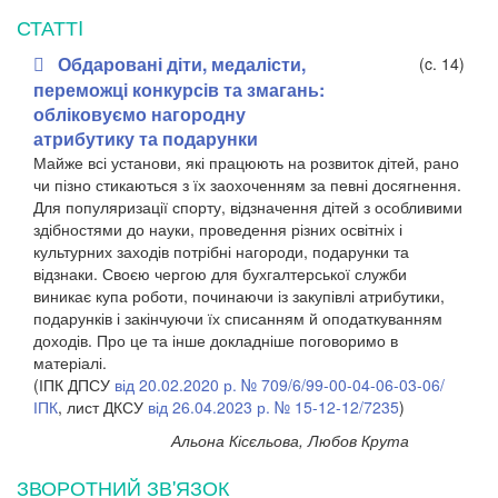
СТАТТI
Обдаровані діти, медалісти,
(c. 14)
переможці конкурсів та змагань:
обліковуємо нагородну
атрибутику та подарунки
Майже всі установи, які працюють на розвиток дітей, рано
чи пізно стикаються з їх заохоченням за певні досягнення.
Для популяризації спорту, відзначення дітей з особливими
здібностями до науки, проведення різних освітніх і
культурних заходів потрібні нагороди, подарунки та
відзнаки. Своєю чергою для бухгалтерської служби
виникає купа роботи, починаючи із закупівлі атрибутики,
подарунків і закінчуючи їх списанням й оподаткуванням
доходів. Про це та інше докладніше поговоримо в
матеріалі.
(ІПК ДПСУ
від 20.02.2020 р. № 709/6/99-00-04-06-03-06/
ІПК
, лист ДКСУ
від 26.04.2023 р. № 15-12-12/7235
)
Альона Кісєльова, Любов Крута
ЗВОРОТНИЙ ЗВ'ЯЗОК