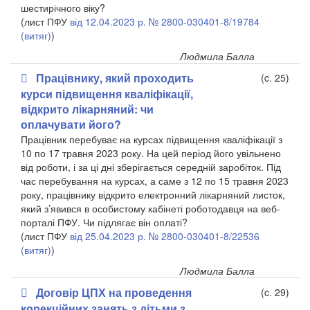
шестирічного віку?
(лист ПФУ
від 12.04.2023 р. № 2800-030401-8/19784
(витяг)
)
Людмила Балла
Працівнику, який проходить
(c. 25)
курси підвищення кваліфікації,
відкрито лікарняний: чи
оплачувати його?
Працівник перебуває на курсах підвищення кваліфікації з
10 по 17 травня 2023 року. На цей період його увільнено
від роботи, і за ці дні зберігається середній заробіток. Під
час перебування на курсах, а саме з 12 по 15 травня 2023
року, працівнику відкрито електронний лікарняний листок,
який з’явився в особистому кабінеті роботодавця на веб-
порталі ПФУ. Чи підлягає він оплаті?
(лист ПФУ
від 25.04.2023 р. № 2800-030401-8/22536
(витяг)
)
Людмила Балла
Договір ЦПХ на проведення
(c. 29)
корекційних занять з дітьми з