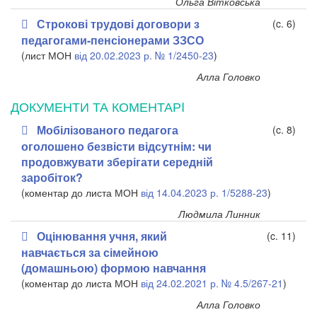
Ольга Вітковська
Строкові трудові договори з
(c. 6)
педагогами-пенсіонерами ЗЗСО
(лист МОН
від 20.02.2023 р. № 1/2450-23
)
Алла Головко
ДОКУМЕНТИ ТА КОМЕНТАРI
Мобілізованого педагога
(c. 8)
оголошено безвісти відсутнім: чи
продовжувати зберігати середній
заробіток?
(коментар до листа МОН
від 14.04.2023 р. 1/5288-23
)
Людмила Линник
Оцінювання учня, який
(c. 11)
навчається за сімейною
(домашньою) формою навчання
(коментар до листа МОН
від 24.02.2021 р. № 4.5/267-21
)
Алла Головко