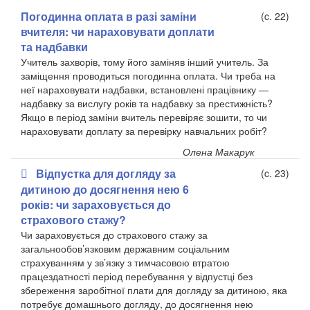
Погодинна оплата в разі заміни
(c. 22)
вчителя: чи нараховувати доплати
та надбавки
Учитель захворів, тому його заміняв інший учитель. За
заміщення проводиться погодинна оплата. Чи треба на
неї нараховувати надбавки, встановлені працівнику —
надбавку за вислугу років та надбавку за престижність?
Якщо в період заміни вчитель перевіряє зошити, то чи
нараховувати доплату за перевірку навчальних робіт?
Олена Макарук
Відпустка для догляду за
(c. 23)
дитиною до досягнення нею 6
років: чи зараховується до
страхового стажу?
Чи зараховується до страхового стажу за
загальнообов’язковим державним соціальним
страхуванням у зв’язку з тимчасовою втратою
працездатності період перебування у відпустці без
збереження заробітної плати для догляду за дитиною, яка
потребує домашнього догляду, до досягнення нею