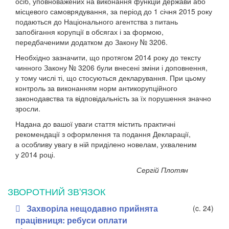
осіб, уповноважених на виконання функцій держави або
місцевого самоврядування, за період до 1 січня 2015 року
подаються до Національного агентства з питань
запобігання корупції в обсягах і за формою,
передбаченими додатком до Закону № 3206.
Необхідно зазначити, що протягом 2014 року до тексту
чинного Закону № 3206 були внесені зміни і допов­нення,
у тому числі ті, що стосуються декларування. При цьому
контроль за виконанням норм антикорупційного
законодавства та відповідальність за їх порушення значно
зросли.
Надана до вашої уваги стаття містить практичні
рекомендації з оформлення та подання Декларації,
а особливу увагу в ній приділено новелам, ухваленим
у 2014 році.
Сергій Плотян
ЗВОРОТНИЙ ЗВ'ЯЗОК
Захворіла нещодавно прийнята
(c. 24)
працівниця: ребуси оплати