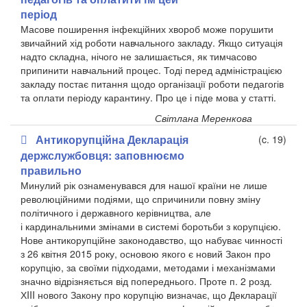
період
Масове поширення інфекційних хвороб може порушити
звичайний хід роботи навчального закладу. Якщо ситуація
надто складна, нічого не залишається, як тимчасово
припинити навчальний процес. Тоді перед адміністрацією
закладу постає питання щодо організації роботи педагогів
та оплати періоду карантину. Про це і піде мова у статті.
Світлана Меренкова
Антикорупційна Декларація
(c. 19)
держслужбовця: заповнюємо
правильно
Минулий рік ознаменувався для нашої країни не лише
революційними подіями, що спричинили повну зміну
політичного і державного керівництва, але
і кардинальними змінами в системі боротьби з корупцією.
Нове антикорупційне законодавство, що набуває чинності
з 26 квітня 2015 року, основою якого є новий Закон про
корупцію, за своїми підходами, методами і механізмами
значно відрізняється від попереднього. Проте п. 2 розд.
ХIII нового Закону про корупцію визначає, що Декларації