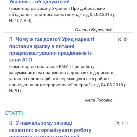
України — об’єднуйтеся!
(коментар до Закону України «Про добровільне
об’єднання територіальних громад» від 05.02.2015 р.
№ 157-VIII)
Оксана Верхогляд
Чому ж так довго? Уряд нарешті
(c. 8)
поставив крапку в питанні
працевлаштування працівників із
зони АТО
(коментар до постанови КМУ «Про роботу
за сумісництвом працівників державних підприємств,
установ і організацій, які переміщуються з районів
проведення антитерористичної операції» від 04.03.2015 р.
№ 81)
Алла Головко
СТАТТI
У навчальному закладі
(c. 11)
карантин: як організувати роботу
педагогів та оплатити їм цей