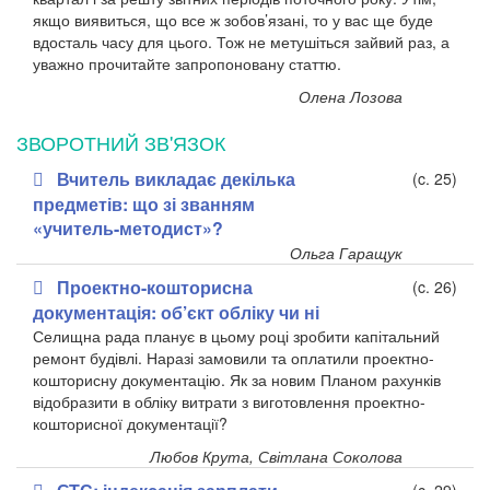
якщо виявиться, що все ж зобов’язані, то у вас ще буде
вдосталь часу для цього. Тож не метушіться зайвий раз, а
уважно прочитайте запропоновану статтю.
Олена Лозова
ЗВОРОТНИЙ ЗВ'ЯЗОК
Вчитель викладає декілька
(c. 25)
предметів: що зі званням
«учитель-методист»?
Ольга Гаращук
Проектно-кошторисна
(c. 26)
документація: об’єкт обліку чи ні
Селищна рада планує в цьому році зробити капітальний
ремонт будівлі. Наразі замовили та оплатили проектно-
кошторисну документацію. Як за новим Планом рахунків
відобразити в обліку витрати з виготовлення проектно-
кошторисної документації?
Любов Крута, Світлана Соколова