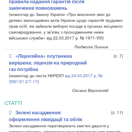
правила надання гарантій після
закінчення повноважень
(коментар до Закону України «Про внесення змін до
деяких законодавчих актів України щодо гарантій трудових
прав осіб, які займали виборні посади в органах місцевого
самоврядування, у зв’язку з проходженням ними
військової служби» від 22.03.2017 р. № 1971-VIII)
Людмила Линник
«Ліцензійна» плутанина
(c. 7)
вирішена: ліцензія на природний
газ потрібна
(коментар до листа НКРЕКП
від 24.03.2017 р. №
3081/21.2/7-17
)
Оксана Верхогляд
СТАТТI
Зелені насадження:
(c. 11)
оформлення ліквідації та облік
Зелені насадження перетворюють кам’яні джунглі у
затишну місцину, створюючи зони відпочинку для жителів