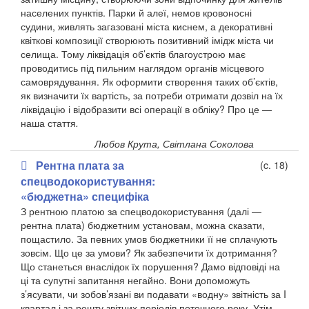
населених пунктів. Парки й алеї, немов кровоносні
судини, живлять загазовані міста киснем, а декоративні
квіткові композиції створюють позитивний імідж міста чи
селища. Тому ліквідація об’єктів благоустрою має
проводитись під пильним наглядом органів місцевого
самоврядування. Як оформити створення таких об’єктів,
як визначити їх вартість, за потреби отримати дозвіл на їх
ліквідацію і відобразити всі операції в обліку? Про це —
наша стаття
.
Любов Крута, Світлана Соколова
Рентна плата за
(c. 18)
спецводокористування:
«бюджетна» специфіка
З рентною платою за спецводокористування (далі —
рентна плата) бюджетним установам, можна сказати,
пощастило. За певних умов бюджетники її не сплачують
зовсім. Що це за умови? Як забезпечити їх дотримання?
Що станеться внаслідок їх порушення? Дамо відповіді на
ці та супутні запитання негайно. Вони допоможуть
з’ясувати, чи зобов’язані ви подавати «водну» звітність за I
квартал і за решту звітних періодів поточного року. Утім,