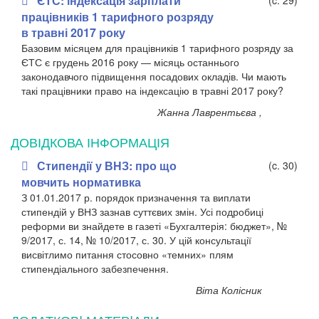
ЄТС: індексація зарплати
(c. 29)
працівників 1 тарифного розряду
в травні 2017 року
Базовим місяцем для працівників 1 тарифного розряду за
ЄТС є грудень 2016 року — місяць останнього
законодавчого підвищення посадових окладів. Чи мають
такі працівники право на індексацію в травні 2017 року?
Жанна Лаврентьєва ,
ДОВІДКОВА ІНФОРМАЦІЯ
Стипендії у ВНЗ: про що
(c. 30)
мовчить нормативка
З 01.01.2017 р. порядок призначення та виплати
стипендій у ВНЗ зазнав суттєвих змін. Усі подробиці
реформи ви знайдете в газеті «Бухгалтерія: бюджет», №
9/2017, с. 14, № 10/2017, с. 30. У цій консультації
висвітлимо питання стосовно «темних» плям
стипендіального забезпечення.
Віта Колісник