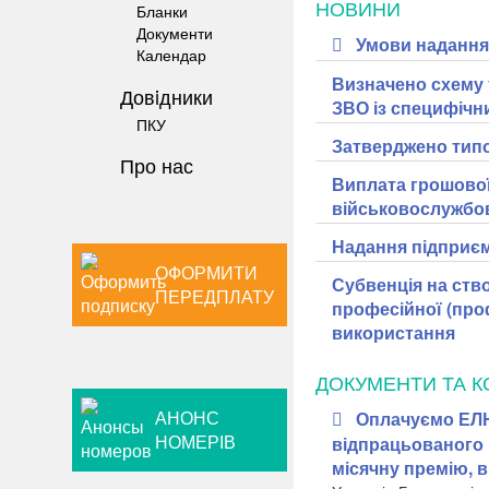
НОВИНИ
Бланки
Документи
Умови надання 
Календар
Визначено схему 
Довiдники
ЗВО із специфіч
ПКУ
Затверджено типо
Про нас
Виплата грошової 
військовослужбовц
Надання підприєм
ОФОРМИТИ
Субвенція на ств
ПЕРЕДПЛАТУ
професійної (проф
використання
ДОКУМЕНТИ ТА К
АНОНС
Оплачуємо ЕЛН
НОМЕРІВ
відпрацьованого 
місячну премію, в