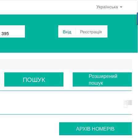
Українська
Вхід
Реєстрація
0 395
Розширений
ПОШУК
пошук
АРХIВ НОМЕРIВ