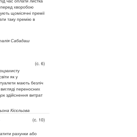
під час оплати листка
 перед хворобою
ують щомісячні премії
ати таку премію в
алія Сабадаш
(c. 6)
оцзахисту
віти як у
отуалети мають безліч
у вигляді переносних
док здійснення витрат
ьона Кісєльова
о
(c. 10)
атити рахунки або