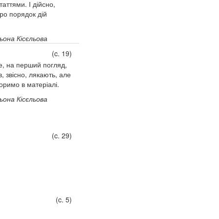
аттями. І дійсно,
ро порядок дій
ьона Кісєльова
(c. 19)
е, на перший погляд,
, звісно, лякають, але
оримо в матеріалі.
ьона Кісєльова
(c. 29)
(c. 5)