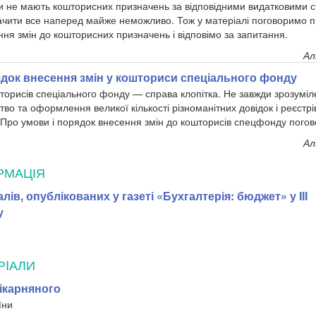
и не мають кошторисних призначень за відповідними видатковими ст
чити все наперед майже неможливо. Тож у матеріалі поговоримо п
ння змін до кошторисних призначень і відповімо за запитання.
Ал
док внесення змін у кошториси спеціального фонду
торисів спеціального фонду — справа клопітка. Не завжди зрозуміл
о та оформлення великої кількості різноманітних довідок і реєстрів
 Про умови і порядок внесення змін до кошторисів спецфонду погов
Ал
РМАЦІЯ
лів, опублікованих у газеті «Бухгалтерія: бюджет» у ІІІ
у
РIАЛИ
ікарняного
їни