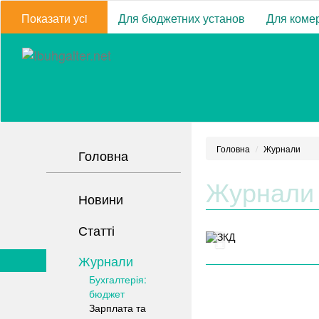
Показати усi
Для бюджетних установ
Для комер
Головна
Журнали
Головна
Журнали
Новини
Статті
Журнали
Бухгалтерія:
бюджет
Зарплата та