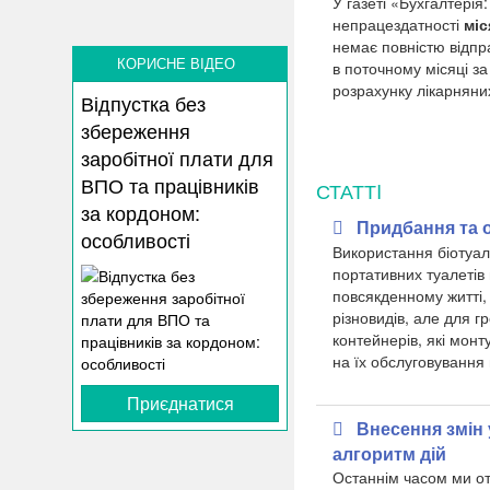
У газеті «Бухгалтерія
непрацездатності
міс
немає повністю відпр
КОРИСНЕ ВІДЕО
в поточному місяці з
розрахунку лікарняни
Відпустка без
збереження
заробітної плати для
ВПО та працівників
СТАТТI
за кордоном:
Придбання та 
особливості
Використання біотуал
портативних туалетів 
повсякденному житті,
різновидів, але для г
контейнерів, які монт
на їх обслуговування 
Приєднатися
Внесення змін
алгоритм дій
Останнім часом ми от