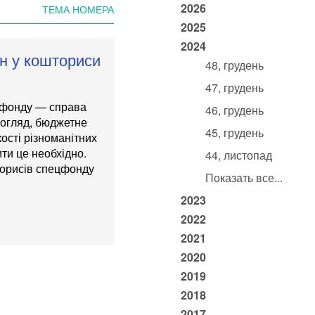
2026
ТЕМА НОМЕРА
2025
2024
н у кошториси
48, грудень
47, грудень
о фонду — справа
46, грудень
погляд, бюджетне
45, грудень
ості різноманітних
ити це необхідно.
44, листопад
торисів спецфонду
Показать все...
2023
2022
2021
2020
2019
2018
2017