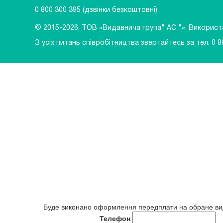
0 800 300 395
(дзвінки безкоштовні)
© 2015-2026.
ТОВ «Видавнича група" АС "». Використан
З усіх питань співробітництва звертайтесь за тел:
0 8
Буде виконано оформлення передплати на обране в
Телефон