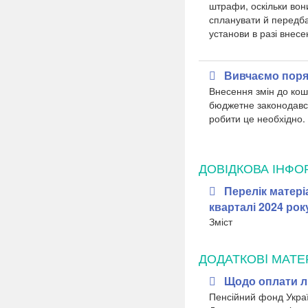
штрафи, оскільки вон
спланувати й передба
установи в разі внесе
Вивчаємо поря
Внесення змін до кош
бюджетне законодавств
робити це необхідно.
ДОВІДКОВА ІНФО
Перелік матеріа
кварталі 2024 рок
Зміст
ДОДАТКОВI МАТЕ
Щодо оплати л
Пенсійний фонд Укра