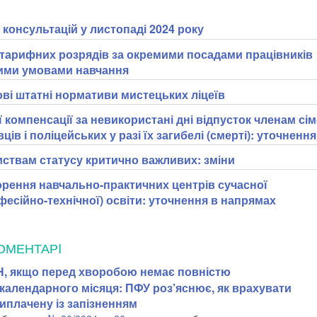
консультацій у листопаді 2024 року
тарифних розрядів за окремими посадами працівників
ними умовами навчання
ві штатні нормативи мистецьких ліцеїв
компенсації за невикористані дні відпусток членам сі
ів і поліцейських у разі їх загибелі (смерті): уточнення
ствам статусу критично важливих: зміни
орення навчально-практичних центрів сучасної
есійно-технічної) освіти: уточнення в напрямах
ОМЕНТАРI
, якщо перед хворобою немає повністю
календарного місяця: ПФУ роз’яснює, як врахувати
иплачену із запізненням