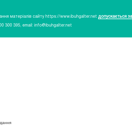
ня матеріалів сайту https://www.ibuhgalter.net
допускається за
00 300 395
, email:
info@ibuhgalter.net
идання