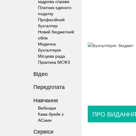
кадрова справа
Платник єдиного
податку
Професійний
бухгалтер
Новий бюджетний
облік
Медична
бухгалтерія
Місцева рада
Практика МСФЗ
Відео
Передплата
Навчання
Вебінари
ПРО ВИДАНН
Кава-брейк з
АСами
Сервіси