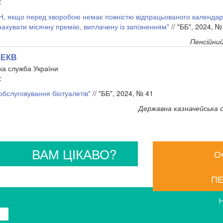
:
, якщо перед хворобою немає повністю відпрацьованого календар
рахувати місячну премію, виплачену із запізненням"
// "ББ", 2024, №
Пенсійни
КЕКВ
ка служба України
:
обслуговування біотуалетів"
// "ББ", 2024, № 41
Державна казначейська 
ВАМ ЦІКАВО?
О
ПЕ