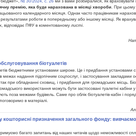
: бюджет»,
№ 30/2024, с. 26
ми з вами розбиралися, як враховувати 
ячну премію, яка буде нарахована в місяці хвороби
. При цьому
ацьованого календарного місяця. Однак часто працівникам нарахов
а результатами роботи в попередньому або іншому місяці. Як врахув
х, відповідає ПФУ в коментованому
листі
.
Нат
обслуговування біотуалетів
етів бюджетними установами широке. Це і придбання установами с
в межах надання підопічним соцпослуг, і застосування закладами ос
 так при обладнанні сховищ, і придбання для громадських місць. Бі
ромадського використання можуть бути застосовані туалетні кабіни 
ують поза межами будівель. Саме про облік біотуалетів-кабін і поря
поговоримо в матеріалі.
Ал
 у кошторисні призначення загального фонду: вивчаєм
римуємо багато запитань від наших читачів щодо неможливості спл