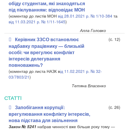
обіду студентам, які знаходяться
під піклуванням: відповідає МОН
(коментар до листів МОН
від 28.01.2021 р. № 1/10-384
та
від 11.03.2021 р. № 1/11-1645
)
Алла Головко
Керівник ЗЗСО встановлює
(c. 12)
надбавку працівнику — близькій
особі: чи врегулює конфлікт
інтересів делегування
повноважень?
(коментар до листа НАЗК в
ід 11.02.2021 р. № 32-
03/7803/21
)
Тетяна Власенко
СТАТТI
Запобігання корупції:
(c. 26)
врегулювання конфлікту інтересів,
нова підстава для звільнення
Закон № 524
1
набрав чинності вже більше року тому —