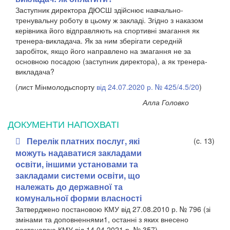
Заступник директора ДЮСШ здійснює навчально-
тренувальну роботу в цьому ж закладі. Згідно з наказом
керівника його відправляють на спортивні змагання як
тренера-викладача. Як за ним зберігати середній
заробіток, якщо його направлено на змагання не за
основною посадою (заступник директора), а як тренера-
викладача?
(лист Мінмолодьспорту
від 24.07.2020 р. № 425/4.5/20
)
Алла Головко
ДОКУМЕНТИ НАПОХВАТІ
Перелік платних послуг, які
(c. 13)
можуть надаватися закладами
освіти, іншими установами та
закладами системи освіти, що
належать до державної та
комунальної форми власності
Затверджено постановою КМУ від 27.08.2010 р. № 796 (зі
змінами та доповненнями
1
, останні з яких внесено
постановою КМУ від 14.04.2021 р. № 357)