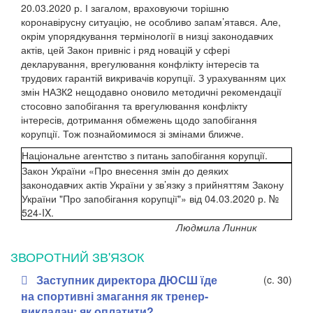
20.03.2020 р. І загалом, враховуючи торішню
коронавірусну ситуацію, не особливо запам’ятався. Але,
окрім упорядкування термінології в низці законодавчих
актів, цей Закон
привніс і ряд новацій у сфері
декларування, врегулювання конфлікту інтересів та
трудових гарантій викривачів корупції. З урахуванням цих
змін НАЗК
2
нещодавно оновило методичні рекомендації
стосовно запобігання та врегулювання конфлікту
інтересів, дотримання обмежень щодо запобігання
корупції. Тож познайомимося зі змінами ближче.
Національне агентство з питань запобігання корупції.
Закон України «Про внесення змін до деяких
законодавчих актів України у зв’язку з прийняттям Закону
України "Про запобігання корупції"» від 04.03.2020 р. №
524-IX.
Людмила Линник
ЗВОРОТНИЙ ЗВ'ЯЗОК
Заступник директора ДЮСШ їде
(c. 30)
на спортивні змагання як тренер-
викладач: як оплатити?