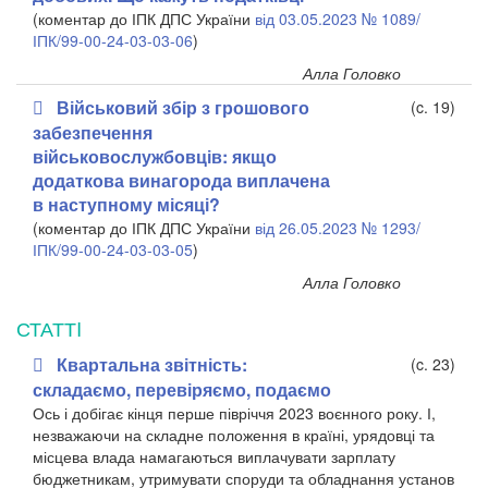
(коментар до ІПК ДПС України
від 03.05.2023 № 1089/
ІПК/99-00-24-03-03-06
)
Алла Головко
Військовий збір з грошового
(c. 19)
забезпечення
військовослужбовців: якщо
додаткова винагорода виплачена
в наступному місяці?
(коментар до ІПК ДПС України
від 26.05.2023 № 1293/
ІПК/99-00-24-03-03-05
)
Алла Головко
СТАТТI
Квартальна звітність:
(c. 23)
складаємо, перевіряємо, подаємо
Ось і добігає кінця перше півріччя 2023 воєнного року. І,
незважаючи на складне положення в країні, урядовці та
місцева влада намагаються виплачувати зарплату
бюджетникам, утримувати споруди та обладнання установ