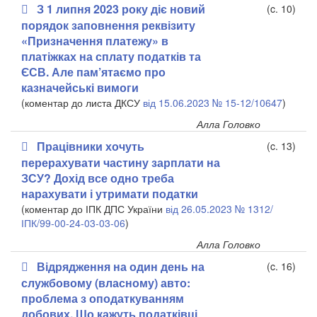
З 1 липня 2023 року діє новий
(c. 10)
порядок заповнення реквізиту
«Призначення платежу» в
платіжках на сплату податків та
ЄСВ. Але пам’ятаємо про
казначейські вимоги
(коментар до листа ДКСУ
від 15.06.2023 № 15-12/10647
)
Алла Головко
Працівники хочуть
(c. 13)
перерахувати частину зарплати на
ЗСУ? Дохід все одно треба
нарахувати і утримати податки
(коментар до ІПК ДПС України
від 26.05.2023 № 1312/
ІПК/99-00-24-03-03-06
)
Алла Головко
Відрядження на один день на
(c. 16)
службовому (власному) авто:
проблема з оподаткуванням
добових. Що кажуть податківці