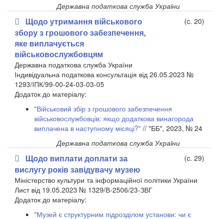
Державна податкова служба України
Щодо утримання військового
(c. 20)
збору з грошового забезпечення,
яке виплачується
військовослужбовцям
Державна податкова служба України
Індивідуальна податкова консультація від 26.05.2023 №
1293/ІПК/99-00-24-03-03-05
​Додаток до матеріалу:
"Військовий збір з грошового забезпечення
військовослужбовців: якщо додаткова винагорода
виплачена в наступному місяці?"
// "ББ", 2023, № 24
Державна податкова служба України
Щодо виплати доплати за
(c. 29)
вислугу років завідувачу музею
Міністерство культури та інформаційної політики України
Лист від 19.05.2023 № 1329/В-2506/23-ЗВГ
​Додаток до матеріалу:
"Музей є структурним підрозділом установи: чи є