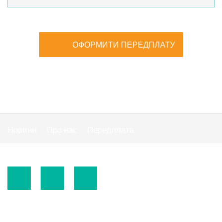
ОФОРМИТИ ПЕРЕДПЛАТУ
Новини
Про нас
Передплата
Публiчна оферта
© 2015-2026.
ТОВ «Видавнича група" АС "».
Використання матеріалів сайту