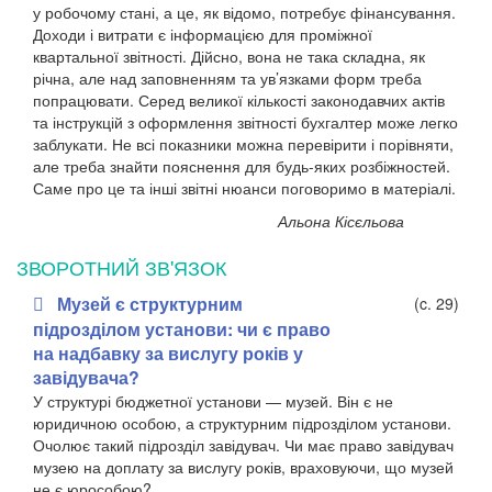
у робочому стані, а це, як відомо, потребує фінансування.
Доходи і витрати є інформацією для проміжної
квартальної звітності. Дійсно, вона не така складна, як
річна, але над заповненням та ув’язками форм треба
попрацювати.
Серед великої кількості законодавчих актів
та інструкцій з оформлення звітності бухгалтер може легко
заблукати. Не всі показники можна перевірити і порівняти,
але треба знайти пояснення для будь-яких розбіжностей.
Саме про це та інші звітні нюанси поговоримо в матеріалі
.
Альона Кісєльова
ЗВОРОТНИЙ ЗВ'ЯЗОК
Музей є структурним
(c. 29)
підрозділом установи: чи є право
на надбавку за вислугу років у
завідувача?
У структурі бюджетної установи — музей. Він є не
юридичною особою, а структурним підрозділом установи.
Очолює такий підрозділ завідувач. Чи має право завідувач
музею на доплату за вислугу років, враховуючи, що музей
не є юрособою?