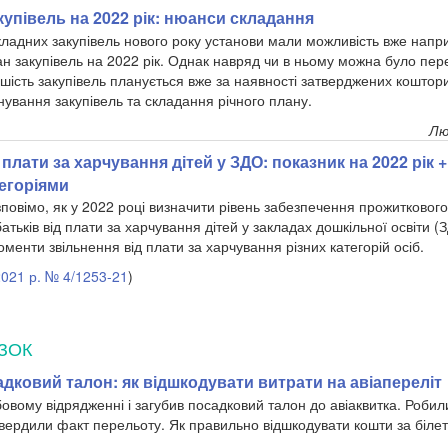
купівель на 2022 рік: нюанси складання
кладних закупівель нового року установи мали можливість вже напри
н закупівель на 2022 рік. Однак навряд чи в ньому можна було перед
льшість закупівель планується вже за наявності затверджених коштор
ування закупівель та складання річного плану.
Лю
плати за харчування дітей у ЗДО: показник на 2022 рік +
тегоріями
повімо, як у 2022 році визначити рівень забезпечення прожиткового
атьків від плати за харчування дітей у закладах дошкільної освіти (
менти звільнення від плати за харчування різних категорій осіб.
2021 р. № 4/1253-21
)
ЗОК
дковий талон: як відшкодувати витрати на авіапереліт
овому відрядженні і загубив посадковий талон до авіаквитка. Робил
твердили факт перельоту. Як правильно відшкодувати кошти за білет 