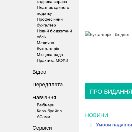
кадрова справа
Платник єдиного
податку
Професійний
бухгалтер
Новий бюджетний
облік
Медична
бухгалтерія
Місцева рада
Практика МСФЗ
Відео
Передплата
ПРО ВИДАНН
Навчання
Вебінари
Кава-брейк з
НОВИНИ
АСами
Умови надання 
Сервіси