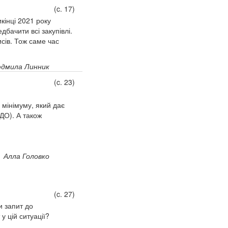
(c. 17)
кінці 2021 року
бачити всі закупівлі.
исів. Тож саме час
дмила Линник
(c. 23)
 мінімуму, який дає
ЗДО). А також
Алла Головко
(c. 27)
и запит до
у цій ситуації?