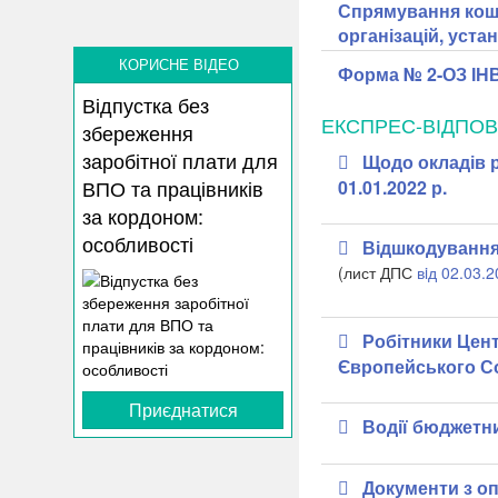
Спрямування кошт
організацій, уста
КОРИСНЕ ВІДЕО
Форма № 2-ОЗ ІНВ:
Відпустка без
ЕКСПРЕС-ВІДПОВ
збереження
заробітної плати для
Щодо окладів р
ВПО та працівників
01.01.2022 р.
за кордоном:
особливості
Відшкодування
(лист ДПС
вiд 02.03.
Робітники Цент
Європейського Со
Приєднатися
Водії бюджетних
Документи з оп