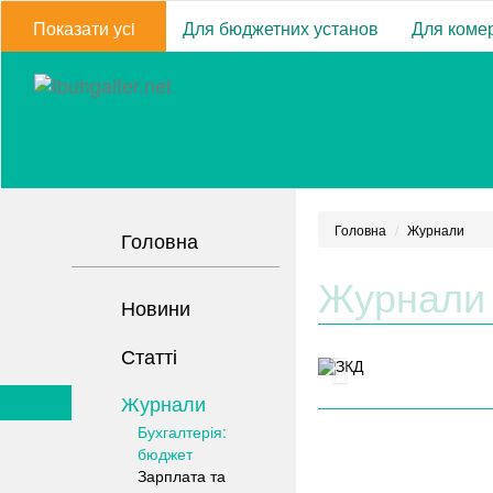
Показати усi
Для бюджетних установ
Для комер
Головна
Журнали
Головна
Журнали
Новини
Статті
Журнали
Бухгалтерія:
бюджет
Зарплата та