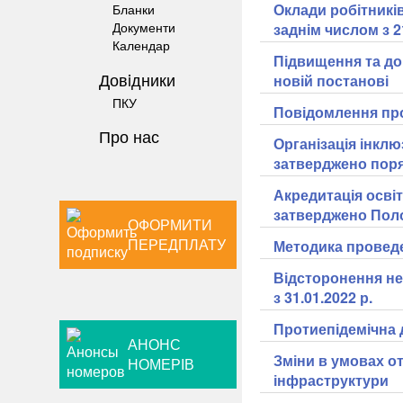
Оклади робітникі
Бланки
Документи
заднім числом з 21
Календар
Підвищення та доп
Довiдники
новій постанові
ПКУ
Повідомлення про
Про нас
Організація інкл
затверджено пор
Акредитація осві
затверджено Пол
ОФОРМИТИ
ПЕРЕДПЛАТУ
Методика проведе
Відсторонення не
з 31.01.2022 р.
Протиепідемічна 
АНОНС
Зміни в умовах о
НОМЕРІВ
інфраструктури