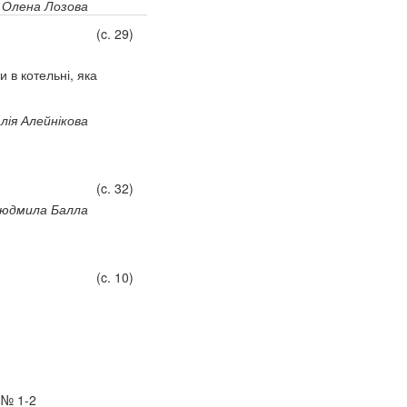
Олена Лозова
(c. 29)
 в котельні, яка
ія Алейнікова
(c. 32)
юдмила Балла
(c. 10)
 № 1-2