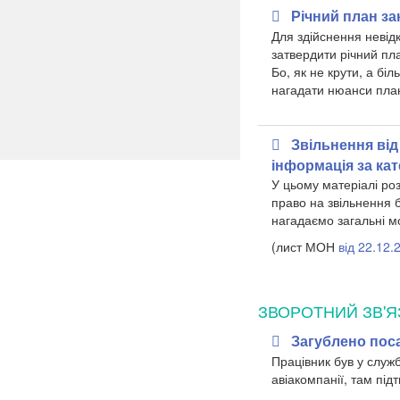
Річний план за
Для здійснення невід
затвердити річний пла
Бо, як не крути, а бі
нагадати нюанси план
Звільнення від 
інформація за ка
У цьому матеріалі роз
право на звільнення б
нагадаємо загальні мо
(лист МОН
від 22.12.
ЗВОРОТНИЙ ЗВ'Я
Загублено поса
Працівник був у служб
авіакомпанії, там під