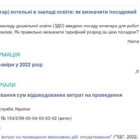
гар) котельні в закладі освіти: як визначити посадовий
акладу дошкільної освіти (ЗДО) введено посаду кочегара для роботи
аливі. Як правильно визначити тарифний розряд за цією посадою?
Натал
РМАЦІЯ
зміри у 2022 році
Л
РIАЛИ
вання сум відшкодованих витрат на проведення
служба України
. № 154/2/99-00-04-03-03-02 (витяг)
:
 витрат на проведення виконавчих дій: оподаткування"
//"ББ", 2022,