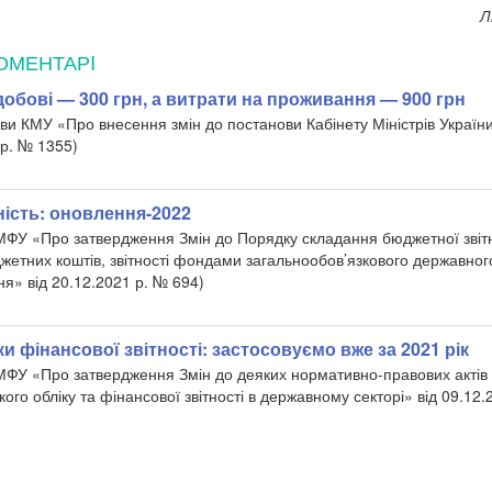
Л
ОМЕНТАРI
. добові — 300 грн, а витрати на проживання — 900 грн
ви КМУ «Про внесення змін до постанови Кабінету Міністрів України
 р. № 1355)
ість: оновлення-2022
МФУ «Про затвердження Змін до Порядку складання бюджетної звіт
етних коштів, звітності фондами загальнообов’язкового державного
ня» від 20.12.2021 р. № 694)
и фінансової звітності: застосовуємо вже за 2021 рік
МФУ «Про затвердження Змін до деяких нормативно-правових актів 
кого обліку та фінансової звітності в державному секторі» від 09.12.