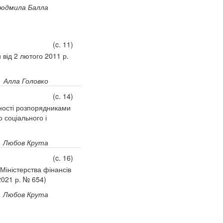
юдмила Балла
(c. 11)
 від 2 лютого 2011 р.
Алла Головко
(c. 14)
ності розпорядниками
 соціального і
Любов Крута
(c. 16)
Міністерства фінансів
2021 р. № 654)
Любов Крута