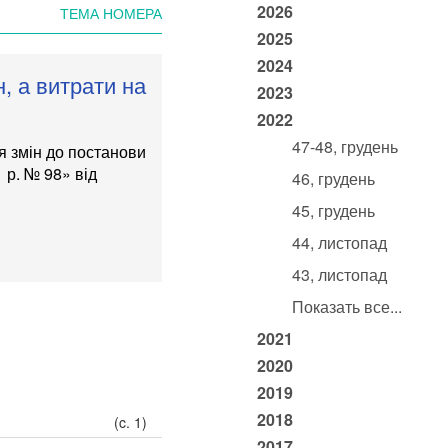
2026
ТЕМА НОМЕРА
2025
2024
н, а витрати на
2023
2022
47-48, грудень
 змін до постанови
1 р. № 98» від
46, грудень
45, грудень
44, листопад
43, листопад
Показать все...
2021
2020
2019
2018
(c. 1)
2017