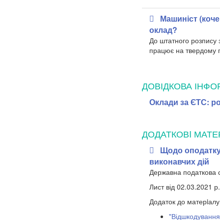
Машиніст (коче
оклад?
До штатного розпису з
працює на твердому п
ДОВІДКОВА ІНФО
Оклади за ЄТС: ро
ДОДАТКОВI МАТЕ
Щодо оподатку
виконавчих дій
Державна податкова 
Лист від 02.03.2021 р
Додаток до матерiалу
"Відшкодування