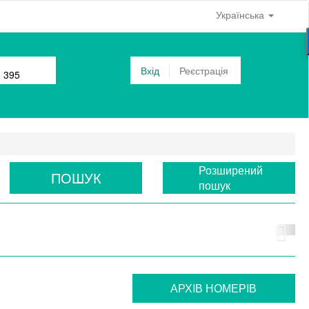
Українська
Вхід
Реєстрація
0 395
Розширений
ПОШУК
пошук
АРХIВ НОМЕРIВ