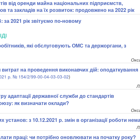
ів від оренди майна національних підприємств,
нов та закладів на їх розвиток: продовжено на 2022 рік
 за 2021 рік звітуємо по-новому
ІДІ
обітників, які обслуговують ОМС та держоргани, з
Окс
 витрат на проведення виконавчих дій: оподаткування
2021 р. № 154/2/99-00-04-03-03-02
)
Л
ру адаптації державної служби до стандартів
юзу: як визначати оклади?
Окс
 установ: з 10.12.2021 р. змін в організації роботи нем
Л
лати праці: чи потрібно оновлювати на початку року?