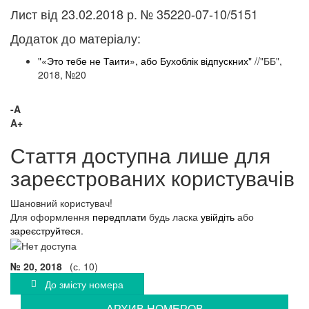
Лист від 23.02.2018 р. № 35220-07-10/5151
Додаток до матеріалу:
"«Это тебе не Таити», або Бухоблік відпускних"
//"ББ",
2018, №20
-A
A+
Стаття доступна лише для
зареєстрованих користувачів
Шановний користувач!
Для оформлення
передплати
будь ласка
увійдіть
або
зареєструйтеся
.
№ 20, 2018
(с. 10)
До змісту номера
АРХИВ НОМЕРОВ