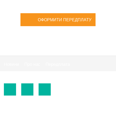
ОФОРМИТИ ПЕРЕДПЛАТУ
Новини
Про нас
Передплата
Публiчна оферта
© 2015-2026.
ТОВ «Видавнича група" АС "».
Використання матеріалів сайту
https://www.ibuhgalter.net
допускається за