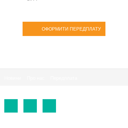
ОФОРМИТИ ПЕРЕДПЛАТУ
Новини
Про нас
Передплата
Публiчна оферта
© 2015-2026.
ТОВ «Видавнича група" АС "».
Використання матеріалів сайту