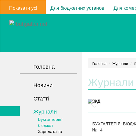
Показати усi
Для бюджетних установ
Для комер
Головна
Журнали
Д
Головна
Журнали
Новини
Статті
Журнали
Бухгалтерія:
БУХГАЛТЕРІЯ: БЮД
бюджет
№
14
Зарплата та