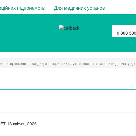
ційних підприємств
Для медичних установ
0 800 30
иректор школи — кандидат історичних наук: чи можна встановити доплату до
ЖЕТ
13 квітня, 2026