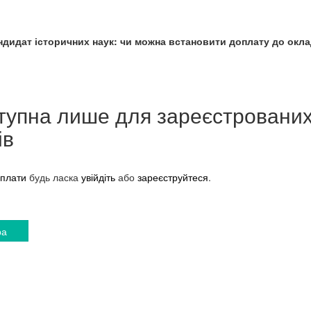
дидат історичних наук: чи можна встановити доплату до окл
тупна лише для зареєстровани
ів
плати
будь ласка
увійдіть
або
зареєструйтеся
.
ра