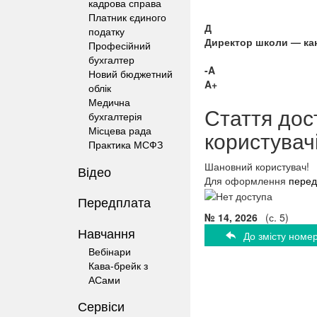
кадрова справа
Платник єдиного
Д
податку
Директор школи — кан
Професійний
бухгалтер
-A
Новий бюджетний
A+
облік
Медична
Стаття дос
бухгалтерія
Місцева рада
користувач
Практика МСФЗ
Шановний користувач!
Відео
Для оформлення
перед
Передплата
№ 14, 2026
(с. 5)
Навчання
До змісту номе
Вебінари
Кава-брейк з
АСами
Сервіси