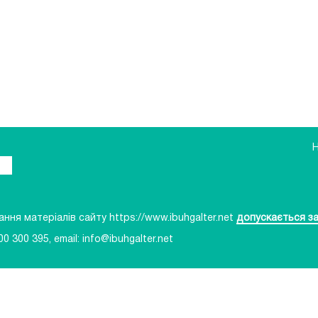
ня матеріалів сайту https://www.ibuhgalter.net
допускається за
00 300 395
, email:
info@ibuhgalter.net