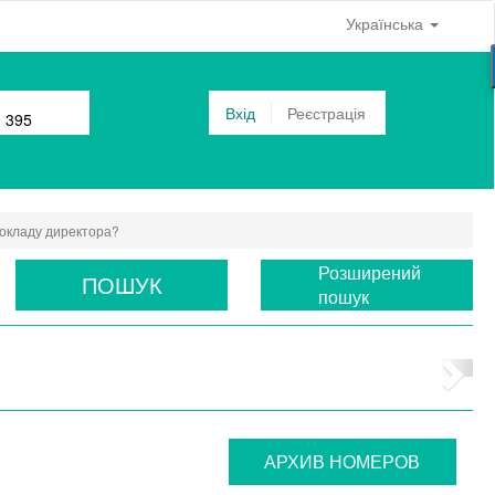
Українська
Вхід
Реєстрація
0 395
 окладу директора?
Розширений
ПОШУК
пошук
АРХИВ НОМЕРОВ