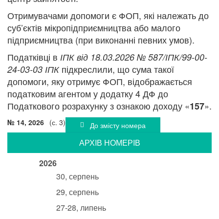
Отримувачами допомоги є ФОП, які належать до
суб’єктів мікропідприємництва або малого
підприємництва (при виконанні певних умов).
Податківці в
ІПК від 18.03.2026 № 587/ІПК/99-00-
підкреслили, що сума такої
24-03-03 ІПК
допомоги, яку отримує ФОП, відображається
податковим агентом у додатку 4 ДФ до
Податкового розрахунку з ознакою доходу «
».
157
№ 14, 2026
(с. 3)
До змісту номера
АРХIВ НОМЕРIВ
2026
30, серпень
29, серпень
27-28, липень