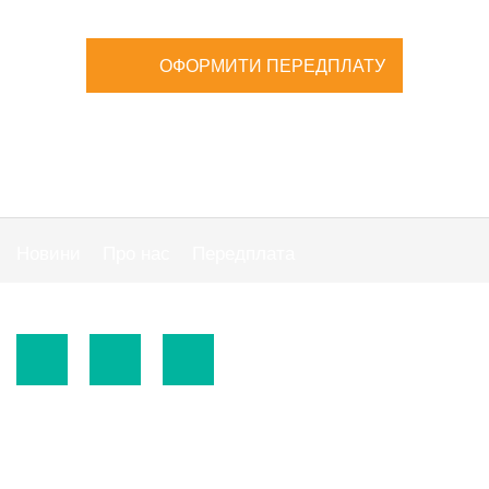
ОФОРМИТИ ПЕРЕДПЛАТУ
Новини
Про нас
Передплата
Публiчна оферта
© 2015-2026.
ТОВ «Видавнича група" АС "».
Використання матеріалів сайту
https://www.ibuhgalter.net
допускається за