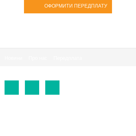
ОФОРМИТИ ПЕРЕДПЛАТУ
Новини
Про нас
Передплата
Публiчна оферта
© 2015-2026.
ТОВ «Видавнича група" АС "».
Використання матеріалів сайту
https://www.ibuhgalter.net
допускається за
зазначених нижче умов.