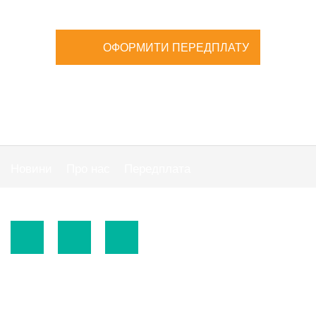
ОФОРМИТИ ПЕРЕДПЛАТУ
Новини
Про нас
Передплата
Публiчна оферта
© 2015-2026.
ТОВ «Видавнича група" АС "».
Використання матеріалів сайту
https://www.ibuhgalter.net
допускається за