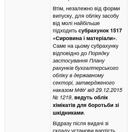
Втім, незалежно від форми
випуску, для обліку засобу
від молі найбільше
підходить
субрахунок 1517
.
«Сировина і матеріали»
Саме на цьому субрахунку
відповідно до
Порядку
застосування Плану
рахунків бухгалтерського
обліку в державному
секторі, затвердженого
наказом МФУ від 29.12.2015
,
№ 1219
ведуть облік
хімікатів для боротьби зі
.
шкідниками
Відразу після видачі зі
складу установи вартість