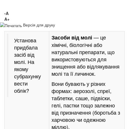
-A
A+
Версія для друку
— це
Засоби від молі
Установа
хімічні, біологічні або
придбала
натуральні препарати, що
засіб від
використовуються для
молі. На
знищення або відлякування
якому
молі та її личинок.
субрахунку
вести
Вони бувають у різних
облік?
формах: аерозолі, спреї,
таблетки, саше, підвіски,
гелі, пастки тощо залежно
від призначення (боротьба з
харчовою чи одежною
міллю).