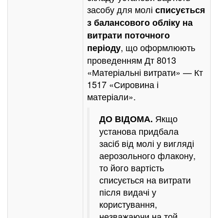
засобу для молі
списується
з балансового обліку на
витрати поточного
, що оформлюють
періоду
проведенням Дт 8013
«Матеріальні витрати» — Кт
1517 «Сировина і
матеріали».
Якщо
ДО ВІДОМА.
установа придбала
засіб від молі у вигляді
аерозольного флакону,
то його вартість
списується на витрати
після видачі у
користування,
незважаючи на той