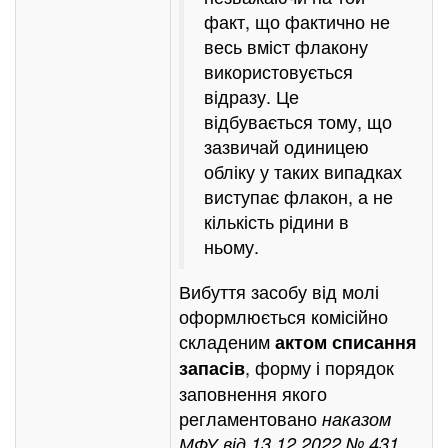
факт, що фактично не
весь вміст флакону
використовується
відразу. Це
відбувається тому, що
зазвичай одиницею
обліку у таких випадках
виступає флакон, а не
кількість рідини в
ньому.
Вибуття засобу від молі
оформлюється комісійно
складеним
актом списання
, форму і порядок
запасів
заповнення якого
регламентовано
наказом
.
МФУ від 13.12.2022 № 431