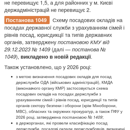
не перевищує 1,5, а для районних у м. Києві
держадміністрацій не перевищує 2.
Схему посадових окладів на
Постанова 1049
посадах державної служби з урахуванням сімей і
рівнів посад, юрисдикції та типів державних
органів, затверджену
постановою КМУ від
(далі —
29.12.2023 № 1409
постанова №
),
.
1049
викладено в новій редакції
Також установлено, що у 2026 році:
з метою визначення посадових окладів для посад
держслужби ОДА (військових адміністрацій), КМДА
(виконавчого органу КМР) застосовується схема
посадових окладів на посадах держслужби з
урахуванням сімей і рівнів посад, юрисдикції та типів
органів сектору безпеки і оборони (крім Міноборони,
МВС), обласних та окружних прокуратур, а також ПФУ у
2026 році, затверджена
постановою № 1409
;
в держорганах, які провели класифікацію посад
держслужби, посадові оклади держслужбовців, визначені