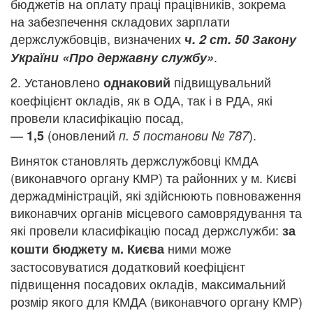
бюджетів на оплату праці працівників, зокрема
на забезпечення складових зарплати
держслужбовців, визначених
ч. 2 ст. 50 Закону
.
України «Про державну службу»
2. Установлено
підвищувальний
однаковий
коефіцієнт окладів, як в ОДА, так і в РДА, які
провели класифікацію посад,
—
(оновлений
).
1,5
п. 5 постанови № 787
Виняток становлять держслужбовці КМДА
(виконавчого органу КМР) та районних у м. Києві
держадміністрацій, які здійснюють повноваження
виконавчих органів місцевого самоврядування та
які провели класифікацію посад держслужби:
за
ними може
кошти бюджету м. Києва
застосовуватися додатковий коефіцієнт
підвищення посадових окладів, максимальний
розмір якого для КМДА (виконавчого органу КМР)