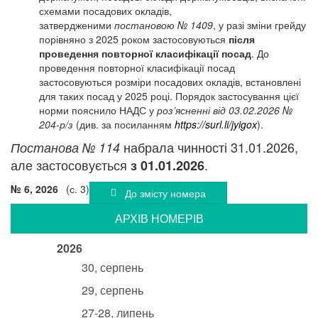
схемами посадових окладів,
затвердженими
постановою № 1409
, у разі зміни грейду
порівняно з 2025 роком застосовуються
після
проведення повторної класифікації посад
. До
проведення повторної класифікації посад
застосовуються розміри посадових окладів, встановлені
для таких посад у 2025 році. Порядок застосування цієї
норми пояснило НАДС у
роз’ясненні
від 03.02.2026 №
204-р/з
(див. за посиланням
https://surl.li/jyigox
).
набрала чинності 31.01.2026,
Постанова № 114
але застосовується
.
з 01.01.2026
№ 6, 2026
(с. 3)
До змісту номера
АРХIВ НОМЕРIВ
2026
30, серпень
29, серпень
27-28, липень