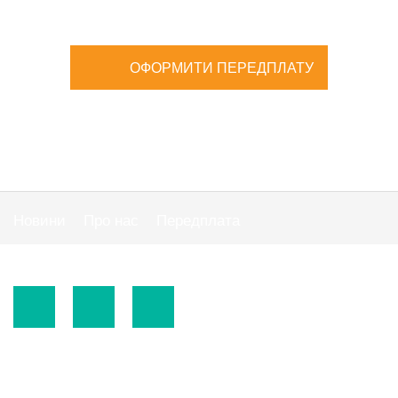
ОФОРМИТИ ПЕРЕДПЛАТУ
Новини
Про нас
Передплата
Публiчна оферта
© 2015-2026.
ТОВ «Видавнича група" АС "».
Використання матеріалів сайту
https://www.ibuhgalter.net
допускається за