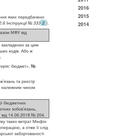
2016
2015
яння яких передбачено
 2.6 Інструкції № 333
2
).
2014
казом МФУ від
 закладених за цим
ших кодів. Або ж
.
лтерія: бюджет»,
№
в’язань та реєстр
а належним чином
ії бюджетних
етних зобов’язань,
від 14.06.2018 № 204.
ку таких витрат Мінфін
перацією, а отже її слід
рської заборгованості