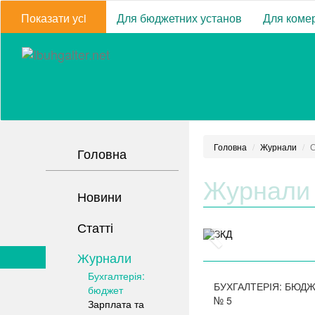
Показати усi
Для бюджетних установ
Для комер
Головна
Журнали
С
Головна
Журнали
Новини
Статті
Журнали
Бухгалтерія:
БУХГАЛТЕРІЯ: БЮД
бюджет
№
5
Зарплата та