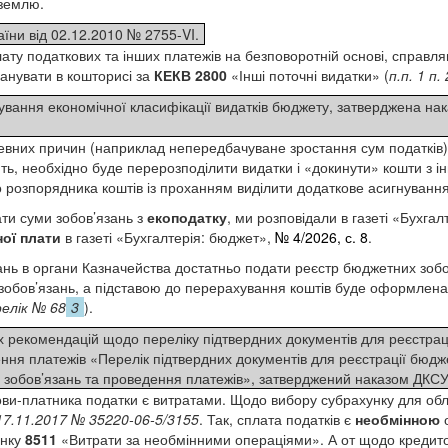
 землю.
їни від 02.12.2010 № 2755-VI.
ату податкових та інших платежів на безповоротній основі, справл
ланувати в кошторисі за
КЕКВ 2800
«Інші поточні видатки» (
п.п. 1 п.
ування економічної класифікації видатків бюджету, затверджена на
евних причин (наприклад непередбачуване зростання сум податків)
ть, необхідно буде перерозподілити видатки і «докинути» кошти з ін
о розпорядника коштів із проханням виділити додаткове асигнування
ти суми зобов’язань з
екоподатку
, ми розповідали в газеті «Бухга
ої плати
в газеті «Бухгалтерія: бюджет»,
№ 4/2026, с. 8
.
зань в органи Казначейства достатньо подати реєстр бюджетних зобо
зобов’язань, а підставою до перерахування коштів буде оформлен
елік № 68
3
).
 рекомендацій щодо переліку підтвердних документів для реєстрац
ння платежів «Перелік підтвердних документів для реєстрації бюдж
зобов’язань та проведення платежів», затверджений наказом ДКСУ 
ви-платника податки є витратами. Щодо вибору субрахунку для облі
17.11.2017 № 35220-06-5/3155
.
Так, сплата податків є
необмінною
о
унку
8511
«Витрати за необмінними операціями». А от щодо кредито