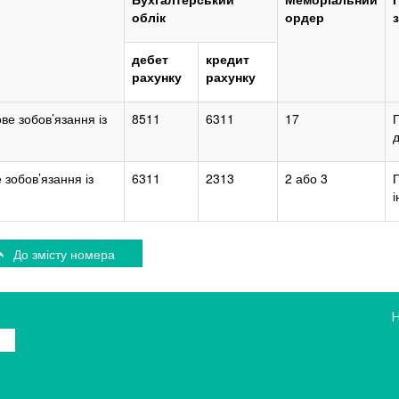
облік
ордер
дебет
кредит
рахунку
рахунку
ве зобов’язання із
8511
6311
17
 зобов’язання із
6311
2313
2 або 3
і
До змісту номера