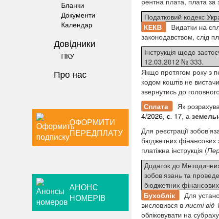
рентна плата, плата за
Бланки
Документи
Податковий кодекс Укра
Календар
КЕКВ
Видатки на спл
законодавством, слід п
Довiдники
Інструкція щодо застос
ПКУ
12.03.2012 № 333.
Якщо протягом року з п
Про нас
кодом коштів не вистачи
звернутись до головног
Сплата
Як розрахува
4/2026, с. 17
, а
земельн
ОФОРМИТИ
Для реєстрації зобов’я
ПЕРЕДПЛАТУ
бюджетних фінансових 
платіжна інструкція (
Пер
Додаток до Методичних
зобов’язань та проведе
бюджетних фінансових 
АНОНС
Бухоблік
Для
устано
НОМЕРІВ
висловився в
листі від 
обліковувати на субрах