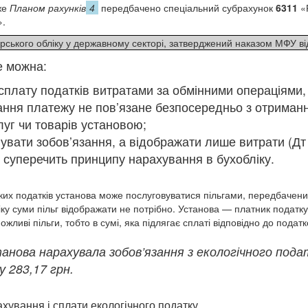
же
Планом рахунків
4
передбачено спеціальний субрахунок
6311
«
».
ерського обліку у державному секторі, затверджений наказом МФУ ві
 можна:
сплату податків витратами за обмінними операціями, 
ння платежу не пов’язане безпосередньо з отриман
луг чи товарів установою;
вати зобов’язання, а відображати лише витрати (Дт 
е суперечить принципу нарахування в бухобліку.
ких податків установа може послуговуватися пільгами, передбаче
іку суми пільг відображати не потрібно. Установа — платник податк
ожливі пільги, тобто в сумі, яка підлягає сплаті відповідно до податк
анова нарахувала зобов’язання з екологічного пода
 283,17 грн.
ахування і сплати екологічного податку