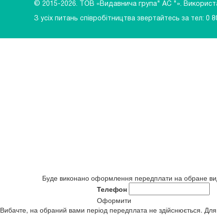
© 2015-2026.
ТОВ «Видавнича група" АС "». Використан
З усіх питань співробітництва звертайтесь за тел:
0 8
Буде виконано оформлення передплати на обране в
Телефон
Оформити
Вибачте, на обраний вами період передплата не здійснюється. Для