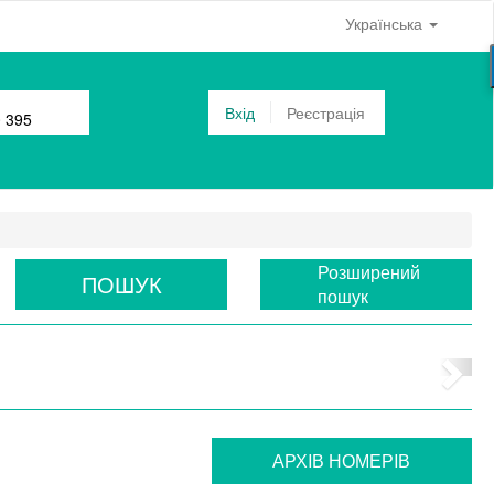
Українська
Вхід
Реєстрація
0 395
Розширений
ПОШУК
пошук
АРХIВ НОМЕРIВ