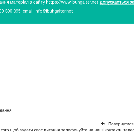
ня матеріалів сайту https://www.ibuhgalter.net
допускається за
00 300 395
, email:
info@ibuhgalter.net
идання
Повернутися
 того щоб задати своє питання телефонуйте на наші контактні тел