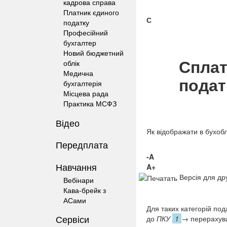
кадрова справа
Платник єдиного
С
податку
Професійний
бухгалтер
Новий бюджетний
Сплат
облік
Медична
подат
бухгалтерія
Місцева рада
Практика МСФЗ
Відео
Як відображати в бухобл
Передплата
-A
Навчання
A+
Версія для др
Вебінари
Кава-брейк з
АСами
Для таких категорій под
Сервіси
до
ПКУ
1
→
перерахував