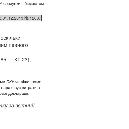
Розрахунки з бюджетом
д 31.12.2013 № 1203.
оскільки
ням певного
85 — КТ 23),
ними
ПКУ
чи рішеннями
у нараховує витрати в
ової декларації.
тку за звітний