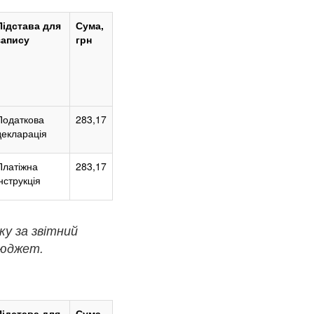
Підстава для
Сума,
запису
грн
Податкова
283,17
декларація
Платіжна
283,17
інструкція
ку за звітний
бюджет.
Підстава для
Сума,