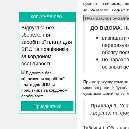
сумнівів не виникає, ад
за податками і зборами
КОРИСНЕ ВІДЕО
План рахунків бухгалт
Відпустка без
ДО ВІДОМА.
Не
збереження
визнавати 
заробітної плати для
перерахува
ВПО та працівників
обсягу пос
за кордоном:
не
нарахову
особливості
оскільки ц
При розрахунку суми та
місцевої ради. У бухобл
сумі, зменшеній на всі м
Приклад 1.
Уст
Приєднатися
квартал на суму
Таблиця 1. Облік нар