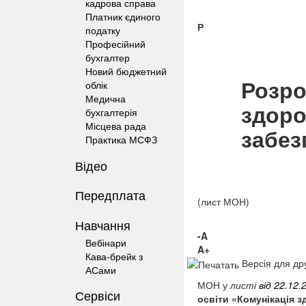
кадрова справа
Платник єдиного
Р
податку
Професійний
бухгалтер
Новий бюджетний
Розро
облік
Медична
здоро
бухгалтерія
Місцева рада
забез
Практика МСФЗ
Відео
Передплата
(лист МОН)
Навчання
-A
Вебінари
A+
Кава-брейк з
Версія для др
АСами
МОН у
листі
від 22.12
Сервіси
освіти «Комунікація 