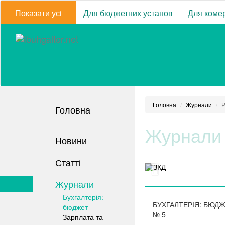
Показати усi
Для бюджетних установ
Для комер
Головна
Журнали
Р
Головна
Журнали
Новини
Статті
Журнали
Бухгалтерія:
БУХГАЛТЕРІЯ: БЮД
бюджет
№
5
Зарплата та