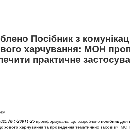
блено Посібник з комунікаці
вого харчування: МОН про
печити практичне застосув
уку
.2025 № 1/26911-25
проінформувало, що розроблено
посібник для 
здорового харчування та проведення тематичних заходів»
. МОН