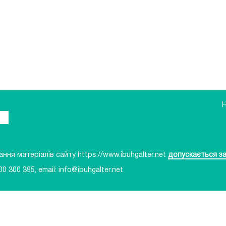
ня матеріалів сайту https://www.ibuhgalter.net
допускається за
00 300 395
, email:
info@ibuhgalter.net