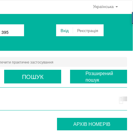
Українська
Вхід
Реєстрація
0 395
зпечити практичне застосування
Розширений
ПОШУК
пошук
АРХIВ НОМЕРIВ