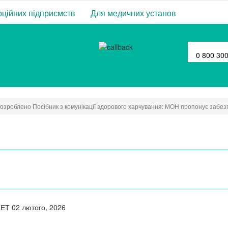
ційних підприємств
Для медичних установ
0 800 30
озроблено Посібник з комунікації здорового харчування: МОН пропонує забе
ЖЕТ
02 лютого, 2026