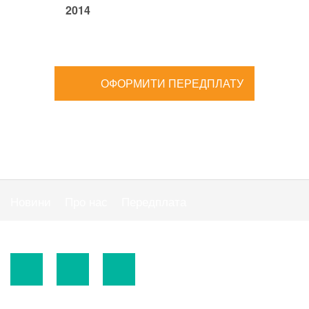
2014
ОФОРМИТИ ПЕРЕДПЛАТУ
Новини
Про нас
Передплата
Публiчна оферта
© 2015-2026.
ТОВ «Видавнича група" АС "».