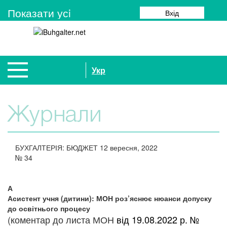
Показати усi
Вхід
Укр
Журнали
БУХГАЛТЕРІЯ: БЮДЖЕТ
12 вересня, 2022
№
34
А
Асистент учня (дитини): МОН роз’яснює нюанси допуску
до освітнього процесу
(коментар до листа МОН
від 19.08.2022 р. №