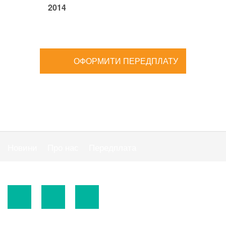
2014
ОФОРМИТИ ПЕРЕДПЛАТУ
Новини
Про нас
Передплата
Публiчна оферта
© 2015-2026.
ТОВ «Видавнича група" АС "».