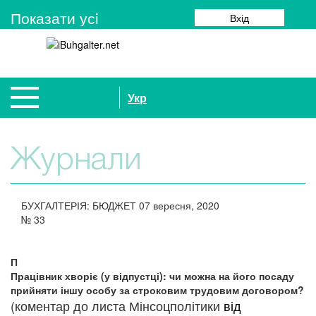
Показати усi
Вхід
Укр
Журнали
БУХГАЛТЕРІЯ: БЮДЖЕТ
07 вересня, 2020
№
33
П
Працівник хворіє (у відпустці): чи можна на його посаду
прийняти іншу особу за строковим трудовим договором?
(коментар до листа Мінсоцполітики
від