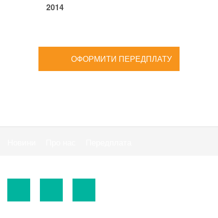
2014
ОФОРМИТИ ПЕРЕДПЛАТУ
Новини
Про нас
Передплата
Публiчна оферта
© 2015-2026.
ТОВ «Видавнича група" АС "».