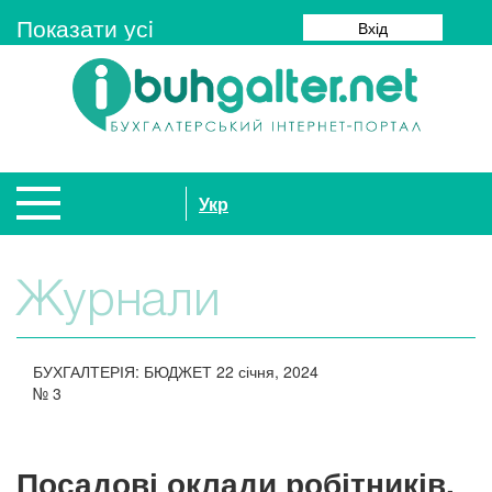
Показати усi
Вхід
Укр
Журнали
БУХГАЛТЕРІЯ: БЮДЖЕТ
22 січня, 2024
№
3
Посадові оклади робітників,