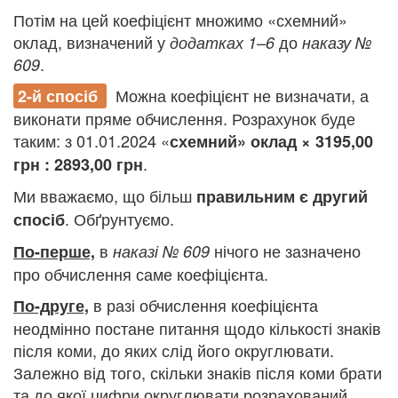
Потім на цей коефіцієнт множимо «схемний»
оклад, визначений у
до
додатках 1–6
наказу
№
.
609
Можна коефіцієнт не визначати, а
2-й спосіб
виконати пряме обчислення. Розрахунок буде
таким: з 01.01.2024 «
схемний» оклад × 3195,0
0
.
грн :
2893,00 грн
Ми вважаємо, що більш
правильним
є другий
. Обґрунтуємо.
спосіб
в
нічого не зазначено
По-перше,
наказі № 609
про обчислення саме коефіцієнта.
в разі обчислення коефіцієнта
По-друге,
неодмінно постане питання щодо кількості знаків
після коми, до яких слід його округлювати.
Залежно від того, скільки знаків після коми брати
та до якої цифри округлювати розрахований