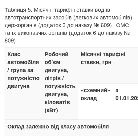
Таблиця 5. Місячні тарифні ставки водіїв
автотранспортних засобів (легкових автомобілів)
держорганів (додаток 3 до наказу № 609) і ОМС
та їх виконавчих органів (додаток 6 до наказу №
609)
Клас
Робочий
Місячні тарифні
автомобіля
об’єм
ставки, грн
/ група за
двигуна,
потужністю
літрів /
двигуна
потужність
«схемний»
з
двигуна,
оклад
01.01.20
кіловатів
(кВт)
Оклад залежно від класу автомобіля