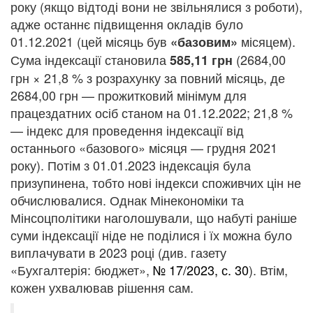
року (якщо відтоді вони не звільнялися з роботи),
адже останнє підвищення окладів було
01.12.2021 (цей місяць був
місяцем).
«базовим»
Сума індексації становила
(2684,00
585,11 грн
грн × 21,8 % з розрахунку за повний місяць, де
2684,00 грн — прожитковий мінімум для
працездатних осіб станом на 01.12.2022; 21,8 %
— індекс для проведення індексації від
останнього «базового» місяця — грудня 2021
року). Потім з 01.01.2023 індексація була
призупинена, тобто нові індекси споживчих цін не
обчислювалися. Однак Мінекономіки та
Мінсоцполітики наголошували, що набуті раніше
суми індексації ніде не поділися і їх можна було
виплачувати в 2023 році (див. газету
«Бухгалтерія: бюджет»,
№ 17/2023, с. 30
). Втім,
кожен ухвалював рішення сам.