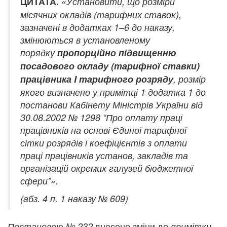
ЦИТАТА.
«Установити, що розміри
місячних окладів (тарифних ставок),
зазначені в додатках 1–6 до наказу,
змінюються в установленому
порядку
пропорційно підвищенню
посадового окладу (тарифної ставки)
працівника I тарифного розряду
, розмір
якого визначено у примітці 1 додатка 1 до
постанови Кабінету Міністрів України від
30.08.2002 № 1298
“
Про оплату праці
працівників на основі Єдиної тарифної
сітки розрядів і коефіцієнтів з оплати
праці працівників установ, закладів та
організацій окремих галузей бюджетної
сфери
”
».
(абз. 4 п. 1 наказу № 609)
внесено зміни до
Постановою № 23
2
примітки