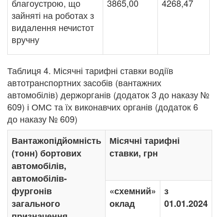
благоустрою, що
3865,00
4268,47
зайняті на роботах з
видалення нечистот
вручну
Таблиця 4. Місячні тарифні ставки водіїв
автотранспортних засобів (вантажних
автомобілів) держорганів (додаток 3 до наказу №
609) і ОМС та їх виконавчих органів (додаток 6
до наказу № 609)
Вантажопідйомність
Місячні тарифні
(тонн) бортових
ставки, грн
автомобілів,
автомобілів-
фургонів
«схемний»
з
загального
оклад
01.01.2024
призначення