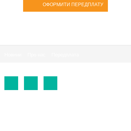
ОФОРМИТИ ПЕРЕДПЛАТУ
Новини
Про нас
Передплата
Публiчна оферта
© 2015-2026.
ТОВ «Видавнича група" АС "».
Використання матеріалів сайту
https://www.ibuhgalter.net
допускається за
зазначених нижче умов.