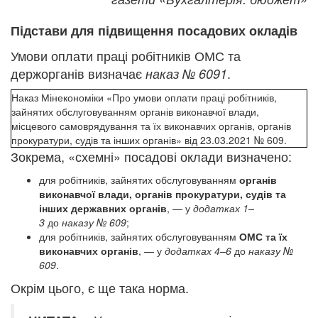
Підстави для підвищення посадових окладів
Умови оплати праці робітників ОМС та
держорганів визначає
.
наказ № 609
1
Наказ Мінекономіки «Про умови оплати праці робітників,
зайнятих обслуговуванням органів виконавчої влади,
місцевого самоврядування та їх виконавчих органів, органів
прокуратури, судів та інших органів» від 23.03.2021 № 609.
Зокрема, «схемні» посадові оклади визначено:
для робітників, зайнятих обслуговуванням
органів
виконавчої влади, органів прокуратури, судів та
інших державних органів
,
— у
додатках 1–
3
до
наказу № 609
;
для робітників, зайнятих обслуговуванням
ОМС та їх
виконавчих органів
, — у
додатках 4–6
до
наказу №
609
.
Окрім цього, є ще така норма.