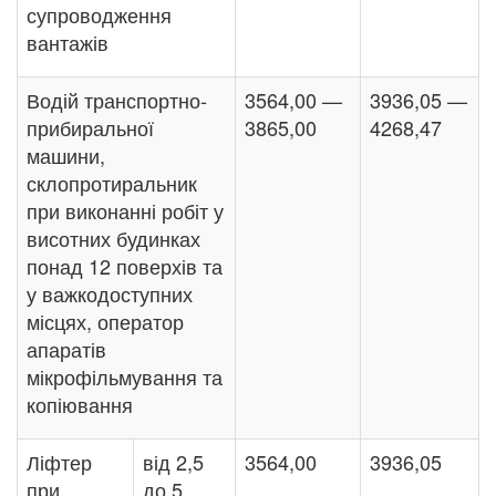
супроводження
вантажів
Водій транспортно-
3564,00 —
3936,05 —
прибиральної
3865,00
4268,47
машини,
склопротиральник
при виконанні робіт у
висотних будинках
понад 12 поверхів та
у важкодоступних
місцях, оператор
апаратів
мікрофільмування та
копіювання
Ліфтер
від 2,5
3564,00
3936,05
при
до 5