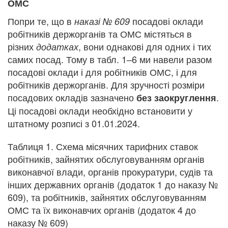
ОМС
Попри те, що в
посадові оклади
наказі № 609
робітників держорганів та ОМС містяться в
різних
, вони однакові для одних і тих
додатках
самих посад. Тому в табл. 1–6 ми навели разом
посадові оклади і для робітників ОМС, і для
робітників держорганів. Для зручності розміри
посадових окладів зазначено
.
без заокруглення
Ці посадові оклади необхідно встановити у
штатному розписі з 01.01.2024.
Таблиця 1. Схема місячних тарифних ставок
робітників, зайнятих обслуговуванням органів
виконавчої влади, органів прокуратури, судів та
інших державних органів (додаток 1 до наказу №
609), та робітників, зайнятих обслуговуванням
ОМС та їх виконавчих органів (додаток 4 до
наказу № 609)