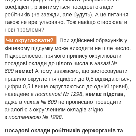
коефіцієнт, різнитимуться посадові оклади
робітників (не завжди, але будуть). А це питання
також не врегульовано. Тож навіщо створювати
нові проблеми?
При здійснені обрахунків у
Чи округлювати?
кінцевому підсумку може виходити не ціле число.
Підкреслюємо: прямого припису округлювати
посадові оклади до цілого числа в
наказі №
А тому вважаємо, що застосовувати
609
немає!
правило округлення (цифри до 0,5 відкидаються,
цифри 0,5 і вище округляються до однієї гривні),
наведене в
,
,
постанові № 1298
немає підстав
адже в
не прописано проводити
наказі № 609
аналогію з округленням окладів згідно
з
.
постановою № 1298
Посадові оклади робітників держорганів та