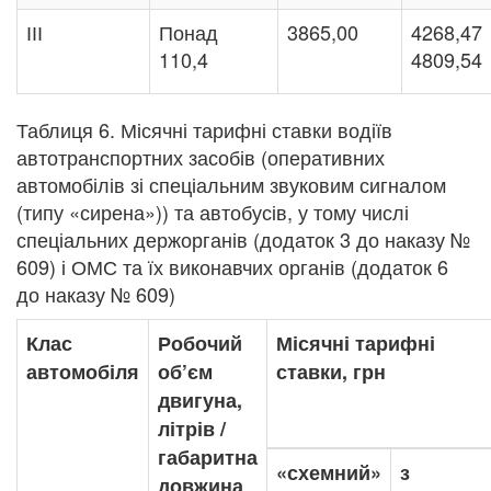
ІІІ
Понад
3865,00
4268,47
110,4
4809,54
Таблиця 6. Місячні тарифні ставки водіїв
автотранспортних засобів (оперативних
автомобілів зі спеціальним звуковим сигналом
(типу «сирена»)) та автобусів, у тому числі
спеціальних держорганів (додаток 3 до наказу №
609) і ОМС та їх виконавчих органів (додаток 6
до наказу № 609)
Клас
Робочий
Місячні тарифні
автомобіля
об’єм
ставки, грн
двигуна,
літрів /
габаритна
«схемний»
з
довжина