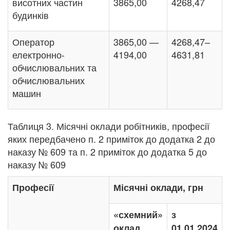
висотних частин
3865,00
4268,47
будинків
Оператор
3865,00 —
4268,47–
електронно-
4194,00
4631,81
обчислювальних та
обчислювальних
машин
Таблиця 3. Місячні оклади робітників, професії
яких передбачено п. 2 приміток до додатка 2 до
наказу № 609 та п. 2 приміток до додатка 5 до
наказу № 609
Професії
Місячні оклади, грн
«схемний»
з
оклад
01.01.2024