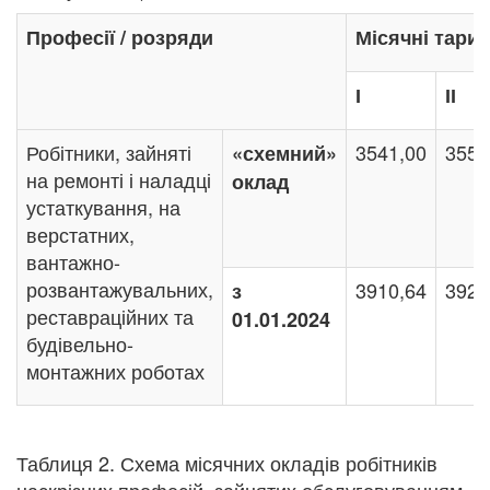
Професії / розряди
Місячні тариф
І
ІІ
Робітники, зайняті
3541,00
3557
«схемний»
на ремонті і наладці
оклад
устаткування, на
верстатних,
вантажно-
розвантажувальних,
3910,64
3928
з
реставраційних та
01.01.2024
будівельно-
монтажних роботах
Таблиця 2. Схема місячних окладів робітників
наскрізних професій, зайнятих обслуговуванням