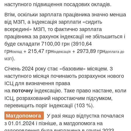
наступного підвищення посадових окладів.
Втім, оскільки зарплата працівника значно менша
від МЗП, а індексація зарплати «сидить
всередині» МЗП, то фактично зарплата
працівника за рахунок індексації не збільшиться і
буде складати 7100,00 грн (3910,64
грн
+ 215,47 грн
+ 2973,89 грн
оклад
індексація
доплата до
).
МЗП
Січень 2024 року стає «базовим» місяцем. З
наступного місяця починають розрахунок нового
ІСЦ для визначення права
на
індексацію. Таке право настане, коли
поточну
ІСЦ, розрахований наростаючим підсумком,
перевищить поріг індексації (103 %).
У разі якщо відпустка почалася
Матдопомога
з 01.01.2024 і пізніше, а матдопомога на
оздоровлення була виплачена в грудні 2023