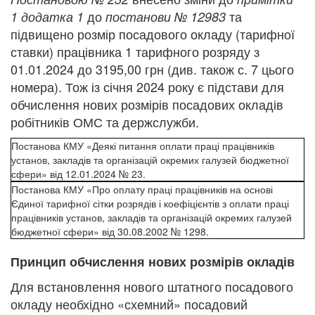
до
та
1
додатка 1
постанови № 1298
3
підвищено розмір посадового окладу (тарифної
ставки) працівника 1 тарифного розряду з
01.01.2024 до 3195,00 грн
(див. також
с. 7
цього
номера)
. Тож із січня 2024 року є підстави для
обчислення нових розмірів посадових окладів
робітників ОМС та держслужби.
Постанова КМУ «Деякі питання оплати праці працівників
установ, закладів та організацій окремих галузей бюджетної
сфери» від 12.01.2024 № 23.
Постанова КМУ «Про оплату праці працівників на основі
Єдиної тарифної сітки розрядів і коефіцієнтів з оплати праці
працівників установ, закладів та організацій окремих галузей
бюджетної сфери» від 30.08.2002 № 1298.
Принцип обчислення нових розмірів окладів
Для встановлення нового штатного посадового
окладу необхідно «схемний» посадовий