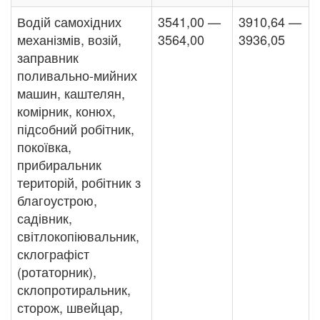
Водій самохідних
3541,00 —
3910,64 —
механізмів, возій,
3564,00
3936,05
заправник
поливально-мийних
машин, каштелян,
комірник, конюх,
підсобний робітник,
покоївка,
прибиральник
територій, робітник з
благоустрою,
садівник,
світлокопіювальник,
склографіст
(ротаторник),
склопротиральник,
сторож, швейцар,