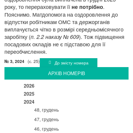
року, то перераховувати її
.
не потрібно
Пояснимо. Матдопомога на оздоровлення до
відпустки робітникам ОМС та держорганів
виплачується чітко в розмірі середньомісячного
заробітку (
). Тож підвищення
п. 2.2 наказу № 609
посадових окладів не є підставою для її
переобчислення.
№ 3, 2024
(с. 25)
До змісту номера
АРХIВ НОМЕРIВ
2026
2025
2024
48, грудень
47, грудень
46, грудень