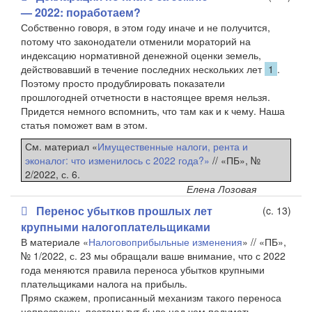
— 2022: поработаем?
Собственно говоря, в этом году иначе и не получится,
потому что законодатели отменили мораторий на
индексацию нормативной денежной оценки земель,
действовавший в течение последних нескольких лет
1
.
Поэтому просто продублировать показатели
прошлогодней отчетности в настоящее время нельзя.
Придется немного вспомнить, что там как и к чему. Наша
статья поможет вам в этом.
См. материал «
Имущественные налоги, рента и
эконалог: что изменилось с 2022 года?»
// «ПБ», №
2/2022, с. 6.
Елена Лозовая
Перенос убытков прошлых лет
(c. 13)
крупными налогоплательщиками
В материале «
Налоговоприбыльные изменения
» // «ПБ»,
№ 1/2022, с. 23 мы обращали ваше внимание, что с 2022
года меняются правила переноса убытков крупными
плательщиками налога на прибыль.
Прямо скажем, прописанный механизм такого переноса
непрозрачен, поэтому тут было над чем подумать.