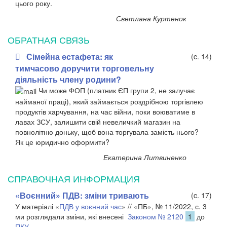
цього року.
Светлана Куртенок
ОБРАТНАЯ СВЯЗЬ
Сімейна естафета: як
(c. 14)
тимчасово доручити торговельну
діяльність члену родини?
Чи може ФОП (платник ЄП групи 2, не залучає
найманої праці), який займається роздрібною торгівлею
продуктів харчування, на час війни, поки воюватиме в
лавах ЗСУ, залишити свій невеличкий магазин на
повнолітню доньку, щоб вона торгувала замість нього?
Як це юридично оформити?
Екатерина Литвиненко
СПРАВОЧНАЯ ИНФОРМАЦИЯ
«Воєнний» ПДВ: зміни тривають
(c. 17)
У матеріалі «
ПДВ у воєнний час
» // «ПБ», № 11/2022, с. 3
ми розглядали зміни, які внесені
Законом № 2120
1
до
ПКУ
.