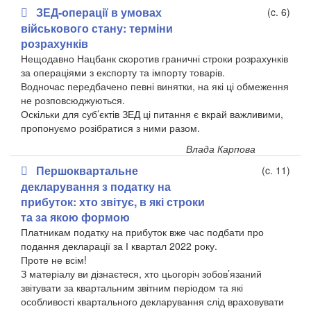
ЗЕД-операції в умовах
(c. 6)
військового стану: терміни
розрахунків
Нещодавно Нацбанк скоротив граничні строки розрахунків
за операціями з експорту та імпорту товарів.
Водночас передбачено певні винятки, на які ці обмеження
не розповсюджуються.
Оскільки для суб’єктів ЗЕД ці питання є вкрай важливими,
пропонуємо розібратися з ними разом.
Влада Карпова
Першоквартальне
(c. 11)
декларування з податку на
прибуток: хто звітує, в які строки
та за якою формою
Платникам податку на прибуток вже час подбати про
подання декларації за І квартал 2022 року.
Проте не всім!
З матеріалу ви дізнаєтеся, хто цьогоріч зобов’язаний
звітувати за квартальним звітним періодом та які
особливості квартального декларування слід враховувати