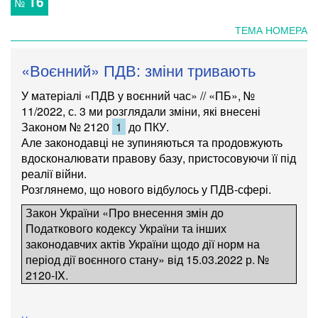
16
№
ТЕМА НОМЕРА
«Воєнний» ПДВ: зміни тривають
У матеріалі «
ПДВ у воєнний час
» // «ПБ», №
11/2022, с. 3 ми розглядали зміни, які внесені
Законом № 2120
1
до
ПКУ
.
Але законодавці не зупиняються та продовжують
вдосконалювати правову базу, пристосовуючи її під
реалії війни.
Розглянемо, що нового відбулось у ПДВ-сфері.
Закон України «Про внесення змін до
Податкового кодексу України та інших
законодавчих актів України щодо дії норм на
період дії воєнного стану»
від 15.03.2022 р. №
2120-IX.