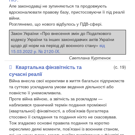
Але законодавці не зупиняються та продовжують
вдосконалювати правову базу, пристосовуючи її під реалії
війни.
Розглянемо, що нового відбулось у ПДВ-сфері.
Закон України «Про внесення змін до Податкового
кодексу України та інших законодавчих актів України
щодо дії норм на період дії воєнного стану»
від
15.03.2022 р. № 2120-IX.
Светлана Куртенок
Квартальна фінзвітність та
(c. 19)
сучасні реалії
Війна внесла свої корективи в життя багатьох підприємств
та суттєво ускладнила умови ведення діяльності або
повністю її унеможливила.
Проте війна війною, а звітність за розкладом —
наблизився граничний термін подання проміжної
(квартальної) фінзвітності, а обов’язків бухгалтера
стосовно її складання та подання ніхто не скасовував.
Тож згадаємо основні правила подання та коротко
окреслимо деякі моменти, пов’язані із воєнним станом,
які, на нашу думку, мають знайти висвітлення у фінзвіті за