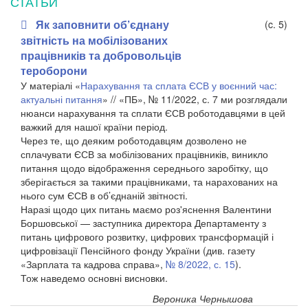
СТАТЬИ
Як заповнити об’єднану
(c. 5)
звітність на мобілізованих
працівників та добровольців
тероборони
У матеріалі «
Нарахування та сплата ЄСВ у воєнний час:
актуальні питання
» // «ПБ», № 11/2022, с. 7 ми розглядали
нюанси нарахування та сплати ЄСВ роботодавцями в цей
важкий для нашої країни період.
Через те, що деяким роботодавцям дозволено не
сплачувати ЄСВ за мобілізованих працівників, виникло
питання щодо відображення середнього заробітку, що
зберігається за такими працівниками, та нарахованих на
нього сум ЄСВ в об’єднаній звітності.
Наразі щодо цих питань маємо роз'яснення Валентини
Боршовської — заступника директора Департаменту з
питань цифрового розвитку, цифрових трансформацій і
цифровізації Пенсійного фонду України (див. газету
«Зарплата та кадрова справа»,
№ 8/2022, с. 15
).
Тож наведемо основні висновки.
Вероника Чернышова