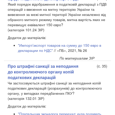
Який порядок відображення в податковій декларації з ПДВ
операцій з ввезення на митну територію України та
вивезення за межі митної території України незалежно від
обраного митного режиму товарів, митна вартість яких не
перевищує еквівалент 150 євро?
(категорія 101.24 ЗІР)
Додаток до матеріалів:
"Импорт/экспорт товаров на сумму до 150 евро в
декларации по НДС"
// «ПБ», 2021, № 26
По материалам ЗІР
Про штрафні санкції за неподання
(c. 35)
до контролюючого органу копій
податкових декларацій
Чи застосовуються штрафні санкції за неподання копій
податкових декларацій (розрахунків) до контролюючого
органу, у випадках передбачених ПКУ?
(категорія 132.01 ЗІР)
Додаток до матеріалів:
"Плательщик эконалога переехал: куда подавать