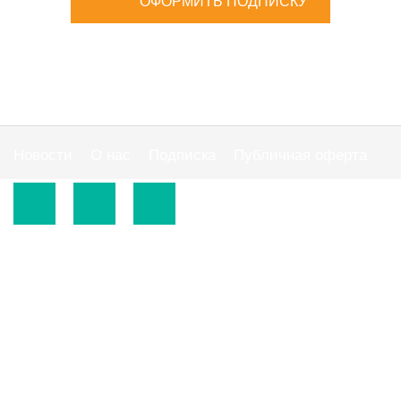
ОФОРМИТЬ ПОДПИСКУ
Новости
О нас
Подписка
Публичная оферта
© 2015-2026.
ООО «Издательская группа "АС"».
Использование материалов сайта
https://www.ibuhgalter.net
допускается на
оговоренных ниже условиях.
По всем вопросам сотрудничества обращайтесь по
тел:
0 800 300 395
, email:
info@ibuhgalter.net