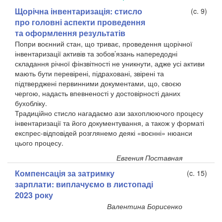
Щорічна інвентаризація: стисло
(c. 9)
про головні аспекти проведення
та оформлення результатів
Попри воєнний стан, що триває, проведення щорічної
інвентаризації активів та зобов’язань напередодні
складання річної фінзвітності не уникнути, адже усі активи
мають бути перевірені, підраховані, звірені та
підтверджені первинними документами, що, своєю
чергою, надасть впевненості у достовірності даних
бухобліку.
Традиційно стисло нагадаємо ази захоплюючого процесу
інвентаризації та його документування, а також у форматі
експрес-відповідей розглянемо деякі «воєнні» нюанси
цього процесу.
Евгения Поставная
Компенсація за затримку
(c. 15)
зарплати: виплачуємо в листопаді
2023 року
Валентина Борисенко