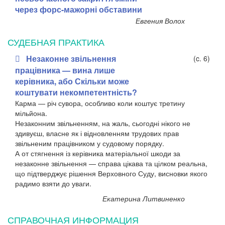
через форс-мажорні обставини
Евгения Волох
СУДЕБНАЯ ПРАКТИКА
Незаконне звільнення
(c. 6)
працівника — вина лише
керівника, або Скільки може
коштувати некомпетентність?
Карма — річ сувора, особливо коли коштує третину
мільйона.
Незаконним звільненням, на жаль, сьогодні нікого не
здивуєш, власне як і відновленням трудових прав
звільненим працівником у судовому порядку.
А от стягнення із керівника матеріальної шкоди за
незаконне звільнення — справа цікава та цілком реальна,
що підтверджує рішення Верховного Суду, висновки якого
радимо взяти до уваги.
Екатерина Литвиненко
СПРАВОЧНАЯ ИНФОРМАЦИЯ