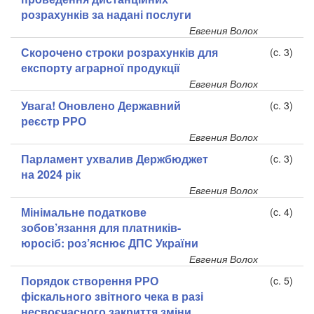
розрахунків за надані послуги
Евгения Волох
Скорочено строки розрахунків для
(c. 3)
експорту аграрної продукції
Евгения Волох
Увага! Оновлено Державний
(c. 3)
реєстр РРО
Евгения Волох
Парламент ухвалив Держбюджет
(c. 3)
на 2024 рік
Евгения Волох
Мінімальне податкове
(c. 4)
зобов’язання для платників-
юросіб: роз’яснює ДПС України
Евгения Волох
Порядок створення РРО
(c. 5)
фіскального звітного чека в разі
несвоєчасного закриття зміни