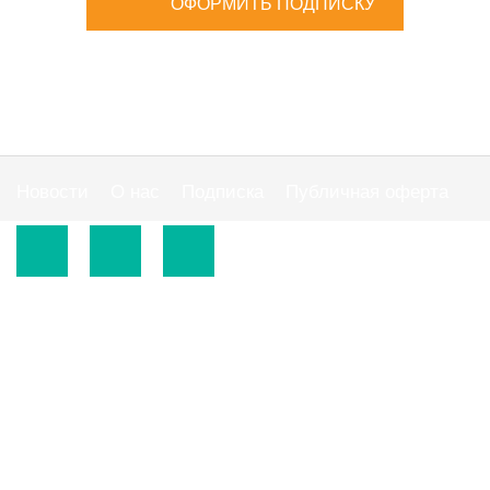
ОФОРМИТЬ ПОДПИСКУ
Новости
О нас
Подписка
Публичная оферта
© 2015-2026.
ООО «Издательская группа "АС"».
Использование материалов сайта
https://www.ibuhgalter.net
допускается на
оговоренных ниже условиях.
По всем вопросам сотрудничества обращайтесь по
тел:
0 800 300 395
, email:
info@ibuhgalter.net