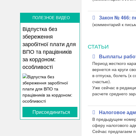
Закон № 466: 
ПОЛЕЗНОЕ ВИДЕО
(комментарий к
пись
Відпустка без
збереження
заробітної плати для
СТАТЬИ
ВПО та працівників
Выплаты работ
за кордоном:
Период жесткого кара
особливості
вернется на круги св
в отпуска, болеть (к
счастью).
Уже сейчас в редакци
расчете среднего за
Присоединиться
Налоговое адм
В предыдущем номере
сферу налогового адм
Сейчас предлагаем п