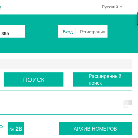
Русский
й
Вход
Регистрация
0 395
Расширенный
ПОИСК
поиск
Р
28
АРХИВ НОМЕРОВ
№