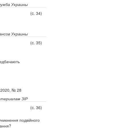
лужба Украины
(c. 34)
нсов Украины
(c. 35)
редбачають
 2020, № 28
атериалам ЗІР
(c. 36)
никнення подвійного
вання?