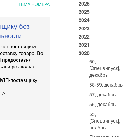
2026
ТЕМА НОМЕРА
2025
2024
нщику без
2023
льности
2022
2021
счет поставщику —
оставку товара. Во
2020
П предоставил
60,
азана розничная
[Cпецвипуск],
декабрь
 ФЛП-поставщику
58-59, декабрь
ть?
57, декабрь
56, декабрь
55,
[Cпецвипуск],
ноябрь