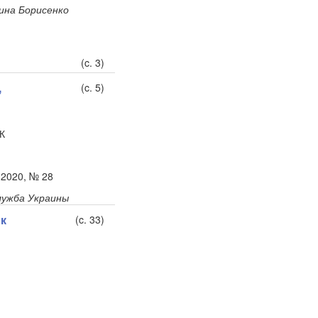
ина Борисенко
(c. 3)
,
(c. 5)
К
 2020, № 28
лужба Украины
ок
(c. 33)