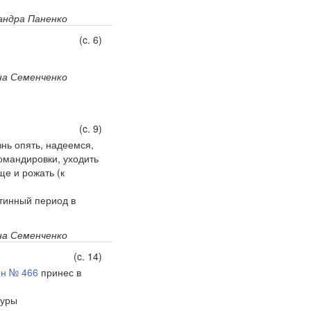
андра Паненко
(c. 6)
на Семенченко
(c. 9)
знь опять, надеемся,
омандировки, уходить
ще и рожать (к
нтинный период в
а Семенченко
(c. 14)
н № 466
принес в
дуры