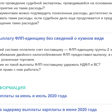
о проведение судебной экспертизы, проводившейся на основании
приятие на такие расходы?
документами можно подтвердить понесенные расходы, достаточно л
ажать такие расходы, если судебное дело еще продолжается и пре
ещение таких расходов?
выплату ФЛП-единщику без сведений о нужном виде
й системе оплатило счет поставщику — ФЛП-единщику группы 2 
 избежание двойного налогообложения ФЛП предоставил выписку, в 
 розничная торговля.
ие из такой выплаты ФЛП-поставщику удержать НДФЛ и ВС?
е право с ним работать?
НФОРМАЦИЯ
рплаты за июнь и июль 2020 года
а задержку выплаты зарплаты в июне 2020 года