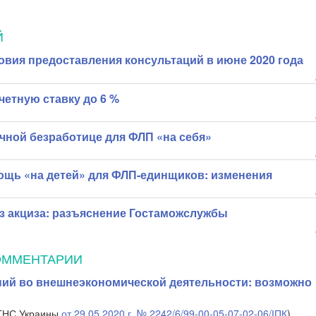
Й
овия предоставления консультаций в июне 2020 года
четную ставку до 6 %
чной безработице для ФЛП «на себя»
ощь «на детей» для ФЛП-единщиков: изменения
ез акциза: разъяснение Гостаможслужбы
ОММЕНТАРИИ
ний во внешнеэкономической деятельности: возможно
 ГНС Украины
от 29.05.2020 г. № 2242/6/99-00-05-07-02-06/ІПК
)