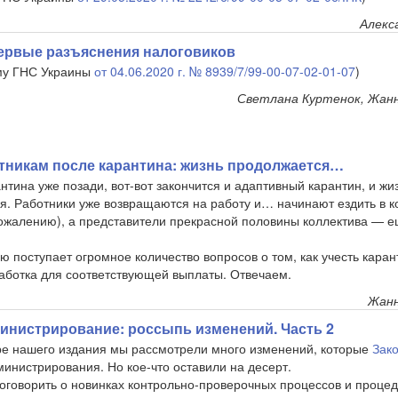
Алекс
первые разъяснения налоговиков
му ГНС Украины
от 04.06.2020 г. № 8939/7/99-00-07-02-01-07
)
Светлана Куртенок, Жан
никам после карантина: жизнь продолжается…
нтина уже позади, вот-вот закончится и адаптивный карантин, и жи
оя. Работники уже возвращаются на работу и… начинают ездить в к
 сожалению), а представители прекрасной половины коллектива — е
ю поступает огромное количество вопросов о том, как учесть кара
работка для соответствующей выплаты. Отвечаем.
Жанн
инистрирование: россыпь изменений. Часть 2
 нашего издания мы рассмотрели много изменений, которые
Зако
инистрирования. Но кое-что оставили на десерт.
оговорить о новинках контрольно-проверочных процессов и проце