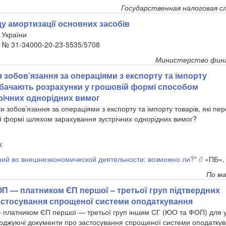
Государственная налоговая с
у амортизації основних засобів
 України
р. № 31-34000-20-23-5535/5708
Министерство фина
зобов’язання за операціями з експорту та імпорту
едбачають розрахунки у грошовій формі способом
річних однорідних вимог
 зобов’язання за операціями з експорту та імпорту товарів, які пе
й формі шляхом зарахування зустрічних однорідних вимог?
:
ний во внешнеэкономической деятельности: возможно ли?"
// «ПБ»,
По м
 — платником ЄП першої – третьої груп підтвердних
астосування спрощеної системи оподаткування
платником ЄП першої — третьої груп іншим СГ (ЮО та ФОП) для у
ерджуючі документи про застосування спрощеної системи оподатку