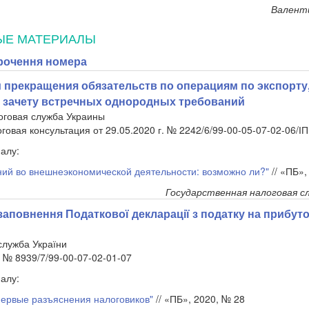
Валент
ЫЕ МАТЕРИАЛЫ
рочення номера
 прекращения обязательств по операциям по экспорту
, зачету встречных однородных требований
оговая служба Украины
овая консультация от 29.05.2020 г. № 2242/6/99-00-05-07-02-06/ІП
алу:
ний во внешнеэкономической деятельности: возможно ли?"
// «ПБ»,
Государственная налоговая с
заповнення Податкової декларації з податку на прибут
служба України
. № 8939/7/99-00-07-02-01-07
алу:
первые разъяснения налоговиков"
// «ПБ», 2020, № 28