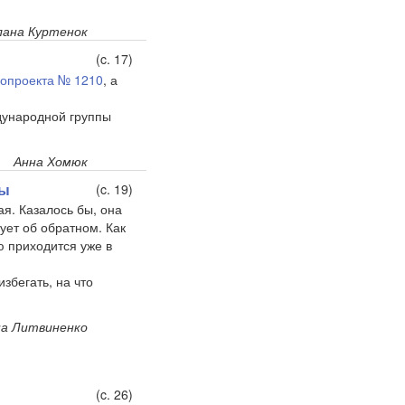
ана Куртенок
(c. 17)
нопроекта № 1210
, а
ждународной группы
Анна Хомюк
фы
(c. 19)
я. Казалось бы, она
ует об обратном. Как
ю приходится уже в
збегать, на что
а Литвиненко
(c. 26)