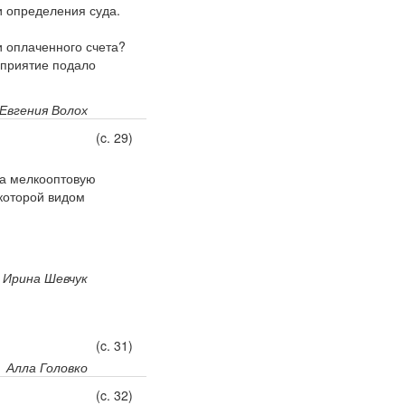
 определения суда.
и оплаченного счета?
дприятие подало
Евгения Волох
(c. 29)
за мелкооптовую
которой видом
Ирина Шевчук
(c. 31)
Алла Головко
(c. 32)