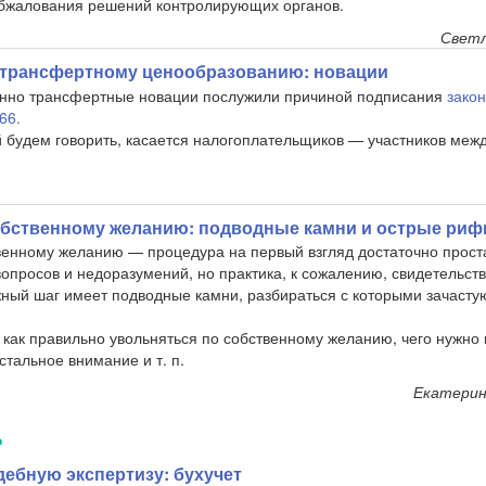
бжалования решений контролирующих органов.
Светл
 трансфертному ценообразованию: новации
енно трансфертные новации послужили причиной подписания
зако
66.
ой будем говорить, касается налогоплательщиков — участников ме
обственному желанию: подводные камни и острые ри
венному желанию — процедура на первый взгляд достаточно проста
опросов и недоразумений, но практика, к сожалению, свидетельств
жный шаг имеет подводные камни, разбираться с которыми зачасту
как правильно увольняться по собственному желанию, чего нужно и
стальное внимание и т. п.
Екатерин
Ь
дебную экспертизу: бухучет