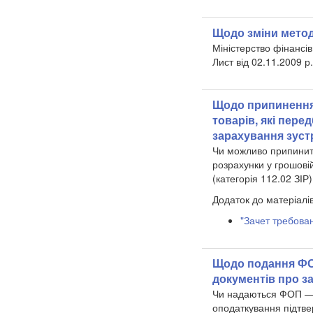
Щодо зміни метод
Міністерство фінансів
Лист від 02.11.2009 
Щодо припинення 
товарів, які пер
зарахування зуст
Чи можливо припинити
розрахунки у грошові
(категорія 112.02 ЗІР)
Додаток до матеріалів
"Зачет требова
Щодо подання ФОП
документів про з
Чи надаються ФОП — 
оподаткування підтв