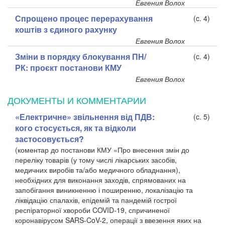
Евгения Волох
Спрощено процес перерахування
(c. 4)
коштів з єдиного рахунку
Евгения Волох
Зміни в порядку блокування ПН/
(c. 4)
РК: проєкт постанови КМУ
Евгения Волох
ДОКУМЕНТЫ И КОММЕНТАРИИ
«Електричне» звільнення від ПДВ:
(c. 5)
кого стосується, як та відколи
застосовується?
(коментар до постанови КМУ «Про внесення змін до
переліку товарів (у тому числі лікарських засобів,
медичних виробів та/або медичного обладнання),
необхідних для виконання заходів, спрямованих на
запобігання виникненню і поширенню, локалізацію та
ліквідацію спалахів, епідемій та пандемій гострої
респіраторної хвороби COVID-19, спричиненої
коронавірусом SARS-CoV-2, операції з ввезення яких на