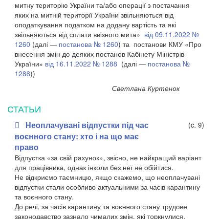
митну територію України та/або операції з постачання
яких на митній території України звільняються від
оподаткування податком на додану вартість та які
звільняються від сплати ввізного мита»
від 09.11.2022 №
1260
(далі —
постанова № 1260
) та постанови КМУ «Про
внесення змін до деяких постанов Кабінету Міністрів
України»
від 16.11.2022 № 1288
(далі —
постанова №
1288
))
Светлана Куртенок
СТАТЬИ
Неоплачувані відпустки під час
(c. 9)
воєнного стану: хто і на що має
право
Відпустка «за свій рахунок», звісно, не найкращий варіант
для працівника, однак інколи без неї не обійтися.
Не відкриємо таємницю, якщо скажемо, що неоплачувані
відпустки стали особливо актуальними за часів карантину
та воєнного стану.
До речі, за часів карантину та воєнного стану трудове
законодавство зазнало чималих змін, які торкнулися,