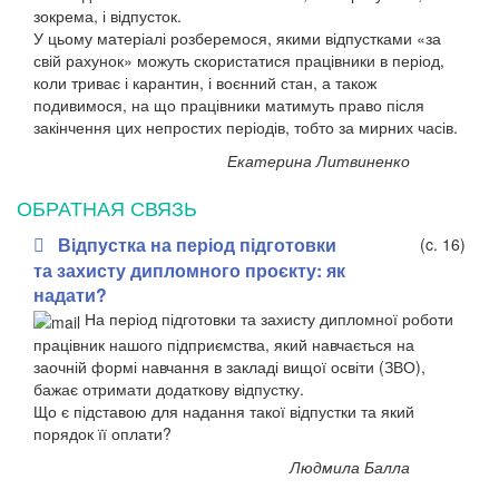
зокрема, і відпусток.
У цьому матеріалі розберемося, якими відпустками «за
свій рахунок» можуть скористатися працівники в період,
коли триває і карантин, і воєнний стан, а також
подивимося, на що працівники матимуть право після
закінчення цих непростих періодів, тобто за мирних часів.
Екатерина Литвиненко
ОБРАТНАЯ СВЯЗЬ
Відпустка на період підготовки
(c. 16)
та захисту дипломного проєкту: як
надати?
На період підготовки та захисту дипломної роботи
працівник нашого підприємства, який навчається на
заочній формі навчання в закладі вищої освіти (ЗВО),
бажає отримати додаткову відпустку.
Що є підставою для надання такої відпустки та який
порядок її оплати?
Людмила Балла