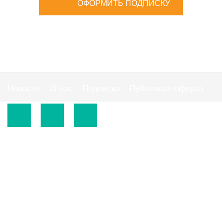
ОФОРМИТЬ ПОДПИСКУ
Новости
О нас
Подписка
Публичная оферта
© 2015-2026.
ООО «Издательская группа "АС"».
Использование материалов сайта
https://www.ibuhgalter.net
допускается на
оговоренных ниже условиях.
По всем вопросам сотрудничества обращайтесь по
тел:
0 800 300 395
, email:
info@ibuhgalter.net